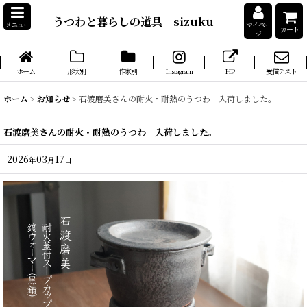
うつわと暮らしの道具 sizuku
メニュー
マイペー
カート
ジ
ホーム
形状別
作家別
Instagram
HP
受信テスト
ホーム
>
お知らせ
>
石渡磨美さんの耐火・耐熱のうつわ 入荷しました。
石渡磨美さんの耐火・耐熱のうつわ 入荷しました。
2026
03
17
年
月
日