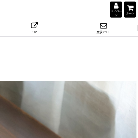
マイペー
カート
ジ
HP
受信テスト