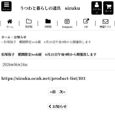
うつわと暮らしの道具 sizuku
メニュー
マイペー
カート
ジ
ホーム
形状別
作家別
Instagram
HP
受信テスト
ホーム
>
お知らせ
>
松塚裕子 期間限定web展 6月25日午後9時から開催致します
松塚裕子 期間限定web展 6月25日午後9時から開催致します
2026
06
24
年
月
日
https://sizuku.ocnk.net/product-list/103
«
前
次
»
お知らせ