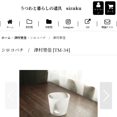
うつわと暮らしの道具 sizuku
マイペー
カート
ジ
ホーム
形状別
作家別
Instagram
HP
受信テスト
ホーム
>
津村里佳
>
シロコバチ / 津村里佳
シロコバチ / 津村里佳
[
TM-34
]