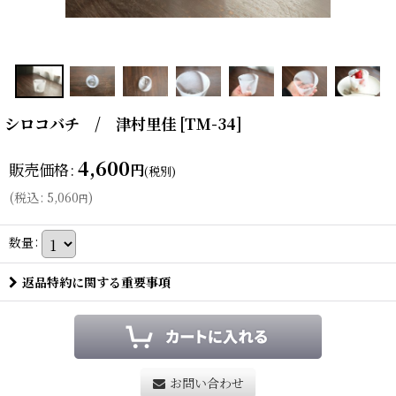
シロコバチ / 津村里佳
[
TM-34
]
4,600
販売価格
:
円
(税別)
(
税込
:
5,060
)
円
数量
:
返品特約に関する重要事項
お問い合わせ