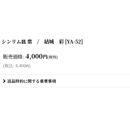
シンリム皿 紫 / 結城 彩
[
YA-52
]
4,000
販売価格
:
円
(税別)
(
税込
:
4,400
)
円
返品特約に関する重要事項