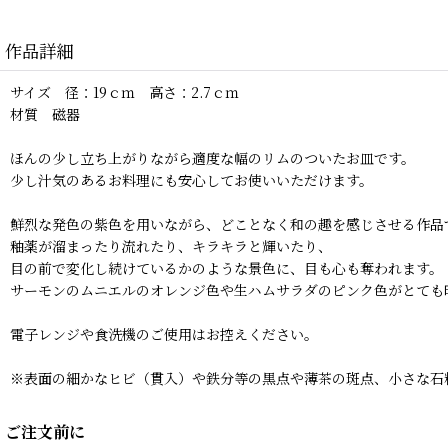
作品詳細
サイズ 径：19ｃｍ 高さ：2.7ｃｍ
材質 磁器
ほんの少し立ち上がりながら適度な幅のリムのついたお皿です。
少し汁気のあるお料理にも安心してお使いいただけます。
鮮烈な発色の紫色を用いながら、どことなく和の趣を感じさせる作品
釉薬が溜まったり流れたり、キラキラと輝いたり、
目の前で変化し続けているかのような景色に、目も心も奪われます。
サーモンのムニエルのオレンジ色や生ハムサラダのピンク色がとても
電子レンジや食洗機のご使用はお控えください。
※表面の細かなヒビ（貫入）や鉄分等の黒点や薄茶の斑点、小さな石
ご注文前に