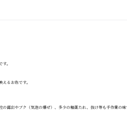
です。
映えるお色です。
粒の露出やブク（気泡の爆ぜ）、多少の釉薬たれ、抜け等も手作業の味