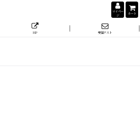
マイペー
カート
ジ
HP
受信テスト