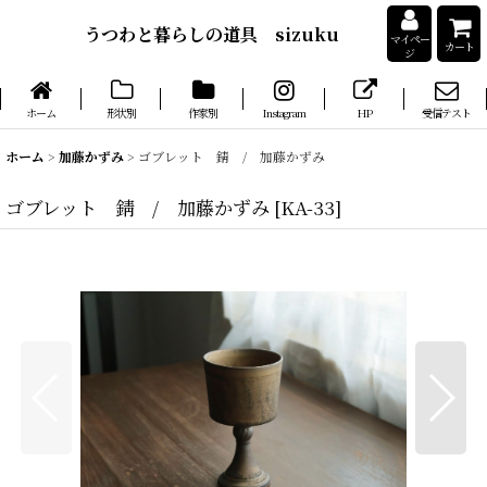
うつわと暮らしの道具 sizuku
マイペー
カート
ジ
ホーム
形状別
作家別
Instagram
HP
受信テスト
ホーム
>
加藤かずみ
>
ゴブレット 錆 / 加藤かずみ
ゴブレット 錆 / 加藤かずみ
[
KA-33
]