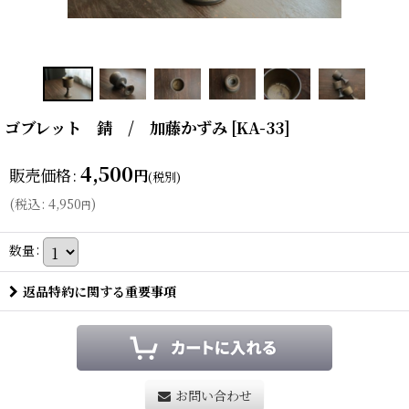
ゴブレット 錆 / 加藤かずみ
[
KA-33
]
4,500
販売価格
:
円
(税別)
(
税込
:
4,950
)
円
数量
:
返品特約に関する重要事項
お問い合わせ