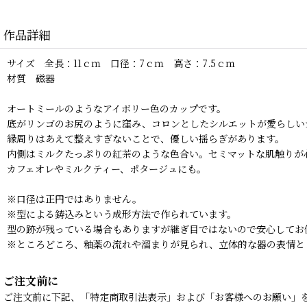
作品詳細
サイズ 全長：11ｃｍ 口径：7ｃｍ 高さ：7.5ｃｍ
材質 磁器
オートミールのようなアイボリー色のカップです。
底がリンゴのお尻のように窪み、コロンとしたシルエットが愛らしい
縁周りはあえて整えすぎないことで、優しい揺らぎがあります。
内側はミルクたっぷりの紅茶のような色合い。セミマットな肌触りが
カフェオレやミルクティー、ポタージュにも。
※口径は正円ではありません。
※型による鋳込みという成形方法で作られています。
型の跡が残っている場合もありますが継ぎ目ではないので安心してお
※ところどころ、釉薬の流れや溜まりが見られ、立体的な器の表情と
ご注文前に
ご注文前に下記、「特定商取引法表示」および「お客様へのお願い」