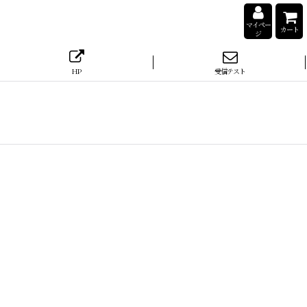
マイペー
カート
ジ
HP
受信テスト