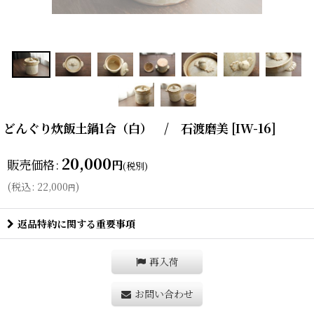
どんぐり炊飯土鍋1合（白） / 石渡磨美
[
IW-16
]
20,000
販売価格
:
円
(税別)
(
税込
:
22,000
)
円
返品特約に関する重要事項
再入荷
お問い合わせ