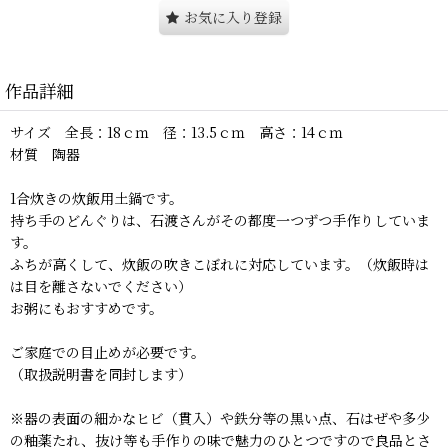
お気に入り登録
作品詳細
サイズ 全長：18ｃｍ 径：13.5ｃｍ 高さ：14ｃｍ
材質 陶器
1合炊きの炊飯用土鍋です。
持ち手のどんぐりは、石渡さんがその都度一つずつ手作りしていま
す。
ふちが高くして、炊飯の吹きこぼれに対応しています。（炊飯時は
は目を離さないでください）
お粥にもおすすめです。
ご家庭での目止めが必要です。
（取扱説明書を同封します）
※器の表面の細かなヒビ（貫入）や鉄分等の黒い点、石はぜや多少
の釉薬たれ、抜け等も手作りの味で魅力のひとつですので良品とさ