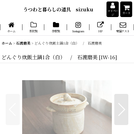
うつわと暮らしの道具 sizuku
マイペー
カート
ジ
ホーム
形状別
作家別
Instagram
HP
受信テスト
ホーム
>
石渡磨美
>
どんぐり炊飯土鍋1合（白） / 石渡磨美
どんぐり炊飯土鍋1合（白） / 石渡磨美
[
IW-16
]