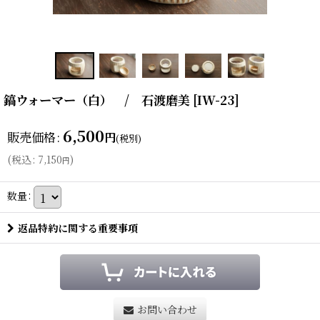
鎬ウォーマー（白） / 石渡磨美
[
IW-23
]
6,500
販売価格
:
円
(税別)
(
税込
:
7,150
)
円
数量
:
返品特約に関する重要事項
お問い合わせ