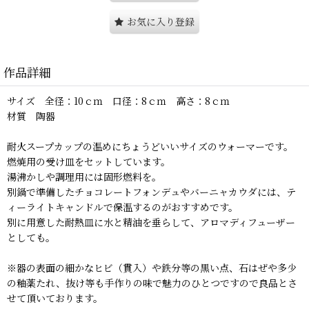
お気に入り登録
作品詳細
サイズ 全径：10ｃｍ 口径：8ｃｍ 高さ：8ｃｍ
材質 陶器
耐火スープカップの温めにちょうどいいサイズのウォーマーです。
燃焼用の受け皿をセットしています。
湯沸かしや調理用には固形燃料を。
別鍋で準備したチョコレートフォンデュやバーニャカウダには、テ
ィーライトキャンドルで保温するのがおすすめです。
別に用意した耐熱皿に水と精油を垂らして、アロマディフューザー
としても。
※器の表面の細かなヒビ（貫入）や鉄分等の黒い点、石はぜや多少
の釉薬たれ、抜け等も手作りの味で魅力のひとつですので良品とさ
せて頂いております。