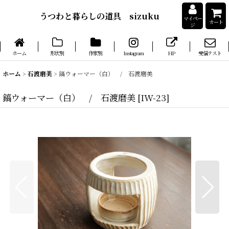
うつわと暮らしの道具 sizuku
マイペー
カート
ジ
ホーム
形状別
作家別
Instagram
HP
受信テスト
ホーム
>
石渡磨美
>
鎬ウォーマー（白） / 石渡磨美
鎬ウォーマー（白） / 石渡磨美
[
IW-23
]