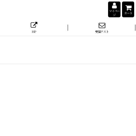
マイペー
カート
ジ
HP
受信テスト