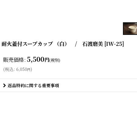
耐火蓋付スープカップ （白） / 石渡磨美
[
IW-25
]
5,500
販売価格
:
円
(税別)
(
税込
:
6,050
)
円
返品特約に関する重要事項