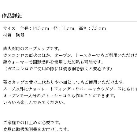
作品詳細
サイズ 全長：14.5ｃｍ 径：11ｃｍ 高さ：7.5ｃｍ
材質 陶器
直火対応のスープカップです。
ガスコンロの直火のほか、オーブン、トースターでもご利用いただけ
鎬ウォーマーで固形燃料を使用した加熱も可能です。
（ガスコンロでご使用の際には焼き網を敷くと安心です）
蓋はカップの受け皿代わりや小皿としてもご使用いただけます。
スープ以外にチョコレートフォンデュやバーニャカウダソースにもお
オーブンで一人分のガトーショコラも作ることができます。
いろいろ楽しんでみてください。
ご家庭での目止めが必要です。
商品に取扱説明書をお付けします。