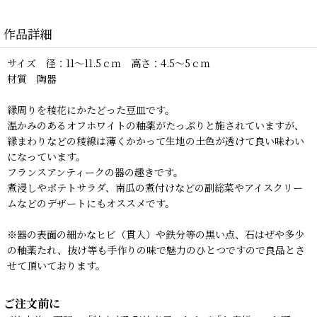
作品詳細
サイズ 径：11〜11.5ｃｍ 高さ：4.5〜5ｃｍ
材質 陶器
縁周りを稜花にかたどった豆皿です。
温かみのあるオフホワイトの釉薬がたっぷりと施されていますが、
縁まわりなどの稜線は薄くかかって生地の土色が透けて良い味わい
になっています。
フランスアンティークの器の趣きです。
煮浸しやポテトサラダ、南瓜の煮付けなどの副総菜やアイスクリー
ムなどのデザートにもオススメです。
※器の表面の細かなヒビ（貫入）や鉄分等の黒い点、石はぜや多少
の釉薬たれ、抜け等も手作りの味で魅力のひとつですので良品とさ
せて頂いております。
ご注文前に