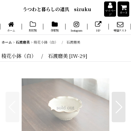
うつわと暮らしの道具 sizuku
マイペー
カート
ジ
ホーム
形状別
作家別
Instagram
HP
受信テスト
ホーム
>
石渡磨美
>
稜花小鉢（白） / 石渡磨美
稜花小鉢（白） / 石渡磨美
[
IW-29
]