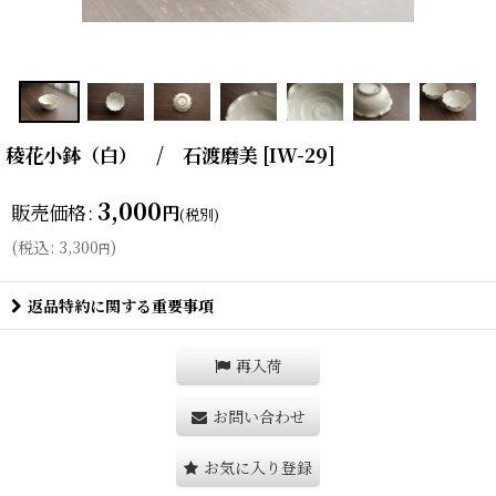
稜花小鉢（白） / 石渡磨美
[
IW-29
]
3,000
販売価格
:
円
(税別)
(
税込
:
3,300
)
円
返品特約に関する重要事項
再入荷
お問い合わせ
お気に入り登録