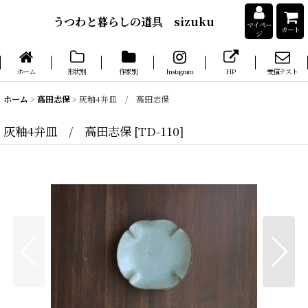
うつわと暮らしの道具 sizuku
マイペー
カート
ジ
ホーム
形状別
作家別
Instagram
HP
受信テスト
ホーム
>
高田志保
>
灰釉4弁皿 / 高田志保
灰釉4弁皿 / 高田志保
[
TD-110
]