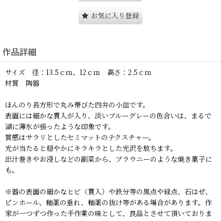
お気に入り登録
作品詳細
サイズ 径：13.5ｃｍ、12ｃｍ 高さ：2.5ｃｍ
材質 陶器
ほんのり長方形で丸み帯びた四弁の小皿です。
表面には細かな貫入が入り、淡いブルーグレーの色合いは、まるで
湖に薄氷が張ったような印象です。
質感はサラリとしたセミマットのテクスチャー。
光が当たると穏やかにキラキラとした光沢を放ちます。
出汁巻きやお浸しなどの副菜から、ブラウニーのような焼き菓子に
も。
※器の表面の細かなヒビ（貫入）や鉄分等の黒点や緑点、石はぜ、
ピンホール、釉薬の垂れ、釉薬の抜け等がある場合があります。作
家が一つずつ作った手作業の味として、良品とさせて頂いておりま