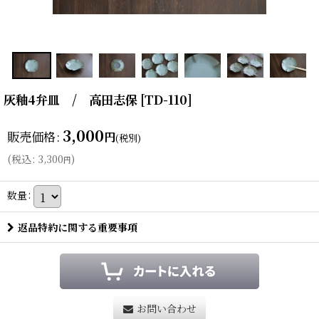
灰釉4弁皿 / 高田志保
[
TD-110
]
3,000
販売価格
:
円
(税別)
(
税込
:
3,300
)
円
数量
:
返品特約に関する重要事項
お問い合わせ