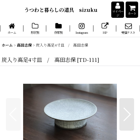
うつわと暮らしの道具 sizuku
マイペー
カート
ジ
ホーム
形状別
作家別
Instagram
HP
受信テスト
ホーム
>
高田志保
>
炭入り高足4寸皿 / 高田志保
炭入り高足4寸皿 / 高田志保
[
TD-111
]