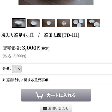
炭入り高足4寸皿 / 高田志保
[
TD-111
]
3,000
販売価格
:
円
(税別)
(
税込
:
3,300
)
円
数量
:
返品特約に関する重要事項
お問い合わせ