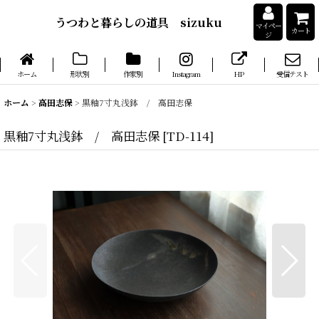
うつわと暮らしの道具 sizuku
マイペー
カート
ジ
ホーム
形状別
作家別
Instagram
HP
受信テスト
ホーム
>
高田志保
>
黒釉7寸丸浅鉢 / 高田志保
黒釉7寸丸浅鉢 / 高田志保
[
TD-114
]