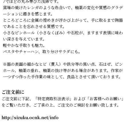
7寸ほどの丸み帯びた浅鉢です。
窯場の焼けたレンガのような色合いで、釉薬の変化や質感のグラデ
ーションに趣きを感じます。
ところどころに金属の煌めきが浮かび上がって、手に取るまで陶器
であることを忘れさせる質感です。
小さなピンホール（小さなくぼみ）や石粒が、ますます表情に味わ
い深さを与えています。
軽やかな手取りも魅力。
パスタやチャーハン、取り分けサラダにも。
※器の表面の細かなヒビ（貫入）や鉄分等の黒い点、石はぜ、ピン
ホール、釉薬の垂れ、釉薬の抜け等がある場合があります。作家が
一つずつ作った手作業の味として、良品とさせて頂いております。
ご注文前に
ご注文前に下記、「特定商取引法表示」および「お客様へのお願い」
をご覧いただき、ご了承の上、ご注文のご検討をお願い致します。
http://sizuku.ocnk.net/info