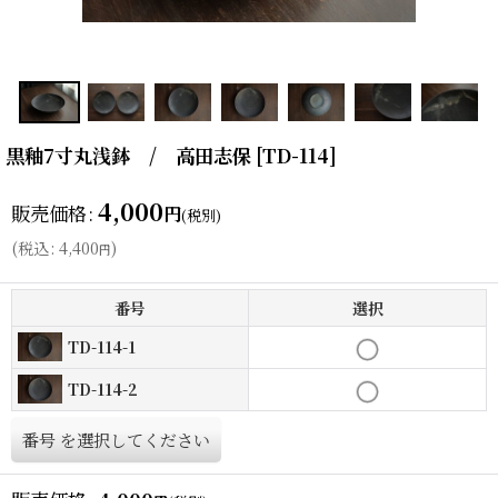
黒釉7寸丸浅鉢 / 高田志保
[
TD-114
]
4,000
販売価格
:
円
(税別)
(
税込
:
4,400
)
円
番号
選択
TD-114-1
TD-114-2
番号
を選択してください