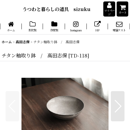
うつわと暮らしの道具 sizuku
マイペー
カート
ジ
ホーム
形状別
作家別
Instagram
HP
受信テスト
ホーム
>
高田志保
>
チタン釉取り鉢 / 高田志保
チタン釉取り鉢 / 高田志保
[
TD-118
]