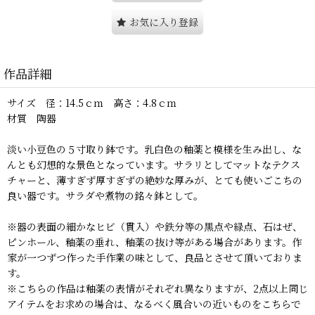
お気に入り登録
作品詳細
サイズ 径：14.5ｃｍ 高さ：4.8ｃｍ
材質 陶器
淡い小豆色の５寸取り鉢です。乳白色の釉薬と模様を生み出し、な
んとも幻想的な景色となっています。サラリとしてマットなテクス
チャーと、薄すぎず厚すぎずの絶妙な厚みが、とても使いごこちの
良い器です。サラダや煮物の銘々鉢として。
※器の表面の細かなヒビ（貫入）や鉄分等の黒点や緑点、石はぜ、
ピンホール、釉薬の垂れ、釉薬の抜け等がある場合があります。作
家が一つずつ作った手作業の味として、良品とさせて頂いておりま
す。
※こちらの作品は釉薬の表情がそれぞれ異なりますが、2点以上同じ
アイテムをお求めの場合は、なるべく風合いの近いものをこちらで