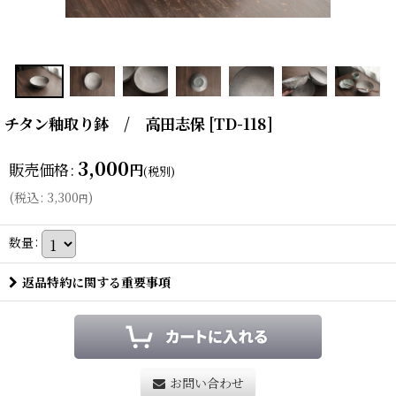
チタン釉取り鉢 / 高田志保
[
TD-118
]
3,000
販売価格
:
円
(税別)
(
税込
:
3,300
)
円
数量
:
返品特約に関する重要事項
お問い合わせ