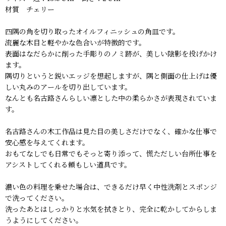
材質 チェリー
四隅の角を切り取ったオイルフィニッシュの角皿です。
流麗な木目と軽やかな色合いが特徴的です。
表面はなだらかに削った手彫りのノミ跡が、美しい陰影を投げかけ
ます。
隅切りというと鋭いエッジを想起しますが、隅と側面の仕上げは優
しい丸みのアールを切り出しています。
なんとも名古路さんらしい凛とした中の柔らかさが表現されていま
す。
名古路さんの木工作品は見た目の美しさだけでなく、確かな仕事で
安心感を与えてくれます。
おもてなしでも日常でもそっと寄り添って、慌ただしい台所仕事を
アシストしてくれる頼もしい道具です。
濃い色の料理を乗せた場合は、できるだけ早く中性洗剤とスポンジ
で洗ってください。
洗ったあとはしっかりと水気を拭きとり、完全に乾かしてからしま
うようにしてください。