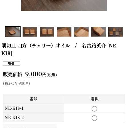
隅切皿 四方（チェリー）オイル / 名古路英介
[
NE-
K18
]
9,000
販売価格
:
円
(税別)
(
税込
:
9,900
)
円
番号
選択
NE-K18-1
NE-K18-2