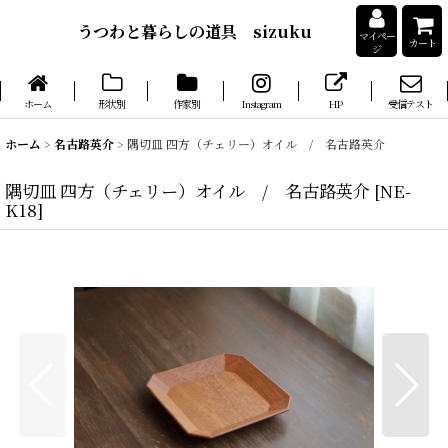
うつわと暮らしの道具 sizuku
マイペー
カート
ジ
ホーム
形状別
作家別
Instagram
HP
受信テスト
ホーム
>
名古路英介
>
隅切皿 四方（チェリー）オイル / 名古路英介
隅切皿 四方（チェリー）オイル / 名古路英介
[
NE-
K18
]