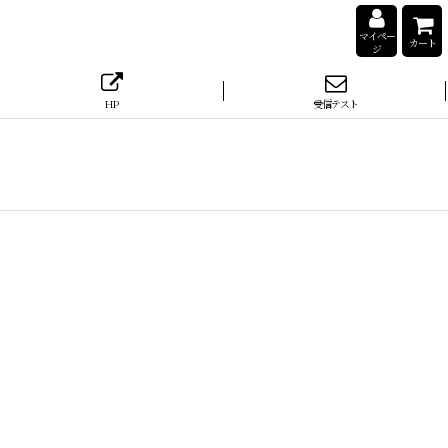
マイペー
カート
ジ
HP
受信テスト