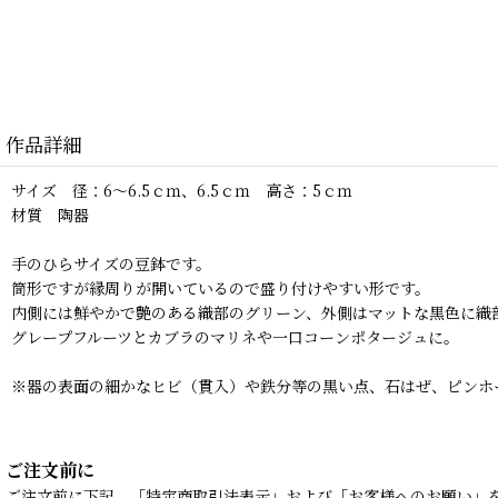
作品詳細
サイズ 径：6〜6.5ｃｍ、6.5ｃｍ 高さ：5ｃｍ
材質 陶器
手のひらサイズの豆鉢です。
筒形ですが縁周りが開いているので盛り付けやすい形です。
内側には鮮やかで艶のある織部のグリーン、外側はマットな黒色に織
グレープフルーツとカブラのマリネや一口コーンポタージュに。
※器の表面の細かなヒビ（貫入）や鉄分等の黒い点、石はぜ、ピンホ
ご注文前に
ご注文前に下記、「特定商取引法表示」および「お客様へのお願い」