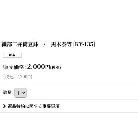
織部三弁筒豆鉢 / 黒木泰等
[
KY-135
]
2,000
販売価格
:
円
(税別)
(
税込
:
2,200
)
円
数量
:
返品特約に関する重要事項