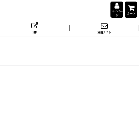
マイペー
カート
ジ
HP
受信テスト