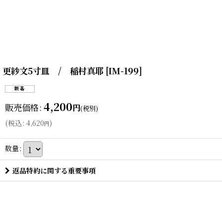
更紗文5寸皿 / 稲村真耶
[
IM-199
]
4,200
販売価格
:
円
(税別)
(
税込
:
4,620
)
円
数量
:
返品特約に関する重要事項