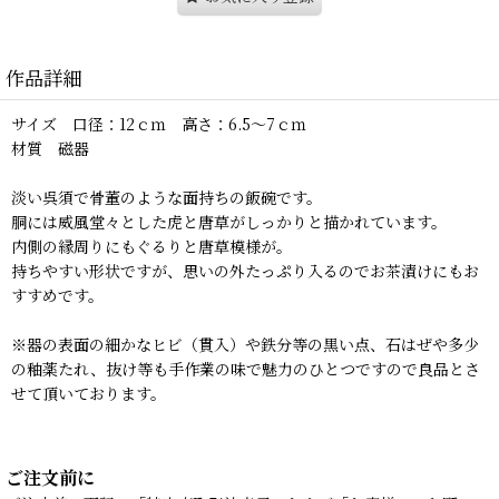
作品詳細
サイズ 口径：12ｃｍ 高さ：6.5〜7ｃｍ
材質 磁器
淡い呉須で骨董のような面持ちの飯碗です。
胴には威風堂々とした虎と唐草がしっかりと描かれています。
内側の縁周りにもぐるりと唐草模様が。
持ちやすい形状ですが、思いの外たっぷり入るのでお茶漬けにもお
すすめです。
※器の表面の細かなヒビ（貫入）や鉄分等の黒い点、石はぜや多少
の釉薬たれ、抜け等も手作業の味で魅力のひとつですので良品とさ
せて頂いております。
ご注文前に