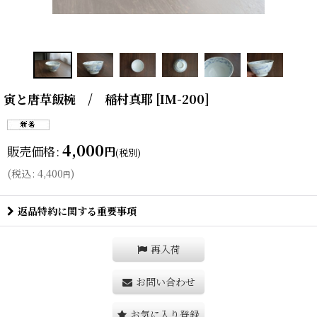
寅と唐草飯椀 / 稲村真耶
[
IM-200
]
4,000
販売価格
:
円
(税別)
(
税込
:
4,400
)
円
返品特約に関する重要事項
再入荷
お問い合わせ
お気に入り登録