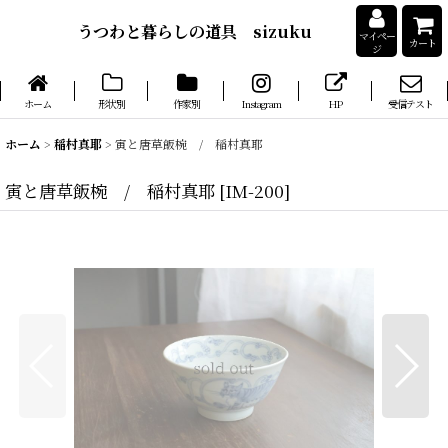
うつわと暮らしの道具 sizuku
マイペー
カート
ジ
ホーム
形状別
作家別
Instagram
HP
受信テスト
ホーム
>
稲村真耶
>
寅と唐草飯椀 / 稲村真耶
寅と唐草飯椀 / 稲村真耶
[
IM-200
]