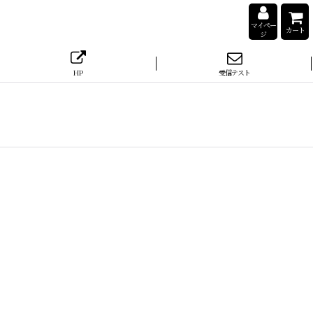
マイペー
カート
ジ
HP
受信テスト