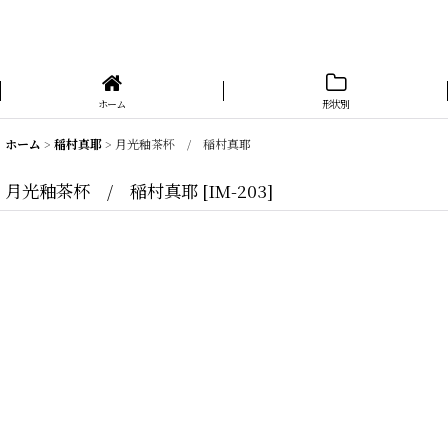
ホーム
形状別
ホーム
>
稲村真耶
>
月光釉茶杯 / 稲村真耶
月光釉茶杯 / 稲村真耶
[
IM-203
]