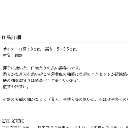
作品詳細
サイズ 口径：8ｃｍ 高さ：5〜5.5ｃｍ
材質 磁器
薄手に挽いた、口当たりの良い湯呑みです。
柔らかな月光を思い起こす薄黄色の釉薬に呉須のアクセントが清涼感
底の釉薬溜まりは結晶化して美しい水色に。
煎茶や冷茶に。
※器の表面の細かなヒビ（貫入）や鉄分等の黒い点、石はぜや多少の
ご注文前に
ご注文前に下記、「特定商取引法表示」および「お客様へのお願い」