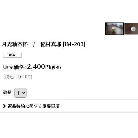
月光釉茶杯 / 稲村真耶
[
IM-203
]
2,400
販売価格
:
円
(税別)
(
税込
:
2,640
)
円
数量
:
返品特約に関する重要事項