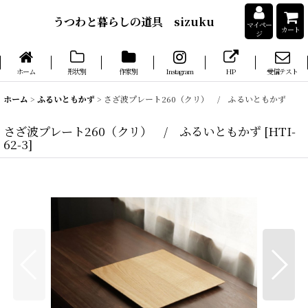
うつわと暮らしの道具 sizuku
マイペー
カート
ジ
ホーム
形状別
作家別
Instagram
HP
受信テスト
ホーム
>
ふるいともかず
>
さざ波プレート260（クリ） / ふるいともかず
さざ波プレート260（クリ） / ふるいともかず
[
HTI-
62-3
]