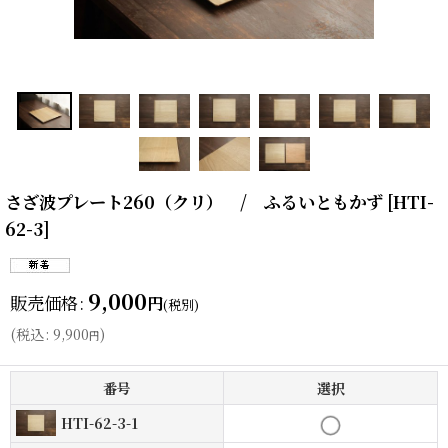
さざ波プレート260（クリ） / ふるいともかず
[
HTI-
62-3
]
9,000
販売価格
:
円
(税別)
(
税込
:
9,900
)
円
番号
選択
HTI-62-3-1