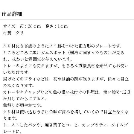
作品詳細
サイズ 辺：26ｃｍ 高さ：1ｃｍ
材質 クリ
クリ材にさざ波のようにノミ跡をつけた正方形のプレートです。
ところどころに黒いガムスポット（樹液が固まったもの）が見ら
れ、味わいと雰囲気を与えています。
トレーのようにも使えますが、もちろん直接食材を乗せてもお使い
いただけます。
揚げたてのフライなどは、初めは油の跡が残りますが、徐々に目立
たなくなります。
カレーやケチャップなどの色の濃い味付けの料理は、使い始めて2,3
か月してからにすると、
色移りが穏やかです。
クリ材は使い込むうちに色味が深みを増していくので目立たなくな
ります。
トーストしたパンや、焼き菓子とコーヒーカップのティータイムプ
レートに。