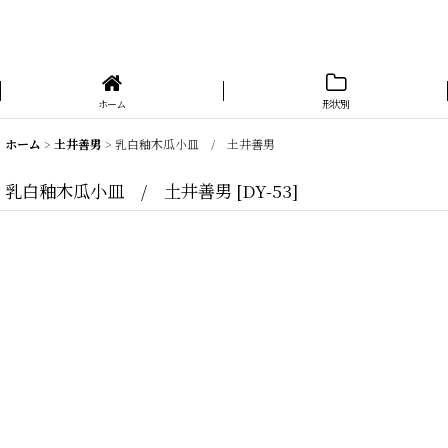
ホーム
形状別
ホーム
>
土井善男
>
乳白釉木瓜小皿 / 土井善男
乳白釉木瓜小皿 / 土井善男
[
DY-53
]