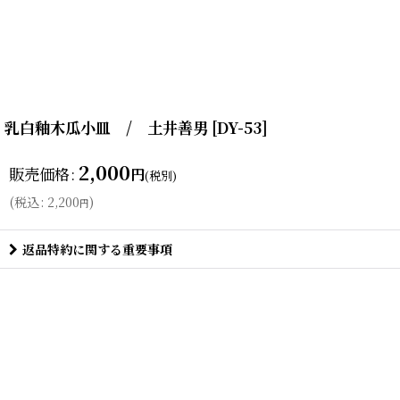
乳白釉木瓜小皿 / 土井善男
[
DY-53
]
2,000
販売価格
:
円
(税別)
(
税込
:
2,200
)
円
返品特約に関する重要事項