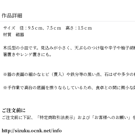
作品詳細
サイズ 径：9.5ｃｍ、7.5ｃｍ 高さ：1.5ｃｍ
材質 磁器
木瓜型の小皿です。見込みが小さく、天ぷらのつけ塩や辛子や柚子胡
箸置きやレンゲ置きにも。
※器の表面の細かなヒビ（貫入）や鉄分等の黒い点、石はぜや多少の
※手作業で高台の底面を擦りならしているため、食卓との間に微小な
ご注文前に
ご注文前に下記、「特定商取引法表示」および「お客様へのお願い」
http://sizuku.ocnk.net/info