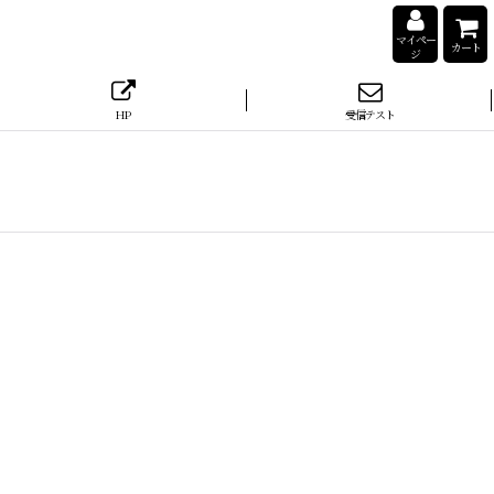
マイペー
カート
ジ
HP
受信テスト