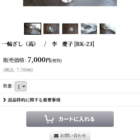
一輪ざし（高） / 李 慶子
[
RK-23
]
7,000
販売価格
:
円
(税別)
(
税込
:
7,700
)
円
数量
:
返品特約に関する重要事項
お問い合わせ