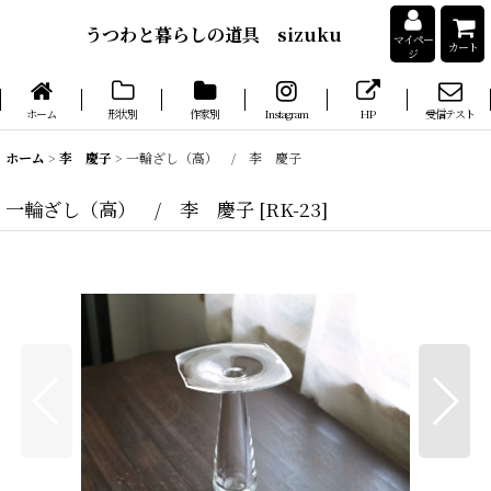
うつわと暮らしの道具 sizuku
マイペー
カート
ジ
ホーム
形状別
作家別
Instagram
HP
受信テスト
ホーム
>
李 慶子
>
一輪ざし（高） / 李 慶子
一輪ざし（高） / 李 慶子
[
RK-23
]