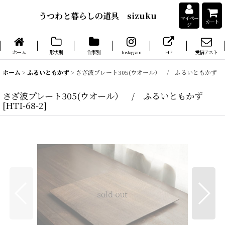
うつわと暮らしの道具 sizuku
マイペー
カート
ジ
ホーム
形状別
作家別
Instagram
HP
受信テスト
ホーム
>
ふるいともかず
>
さざ波プレート305(ウオール） / ふるいともかず
さざ波プレート305(ウオール） / ふるいともかず
[
HTI-68-2
]