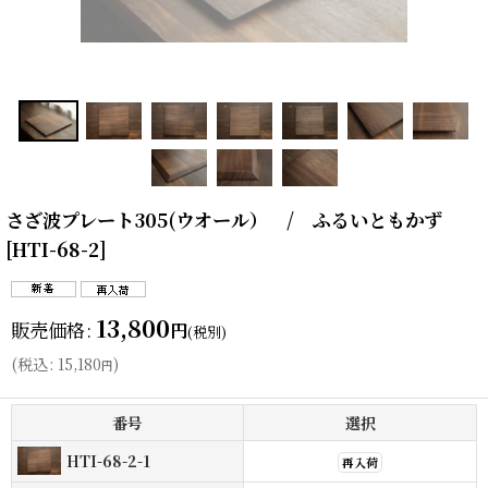
さざ波プレート305(ウオール） / ふるいともかず
[
HTI-68-2
]
13,800
販売価格
:
円
(税別)
(
税込
:
15,180
)
円
番号
選択
HTI-68-2-1
再入荷