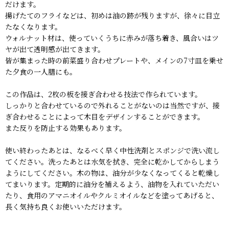
だけます。
揚げたてのフライなどは、初めは油の跡が残りますが、徐々に目立
たなくなります。
ウォルナット材は、使っていくうちに赤みが落ち着き、風合いはツ
ヤが出て透明感が出てきます。
皆が集まった時の前菜盛り合わせプレートや、メインの7寸皿を乗せ
た夕食の一人膳にも。
この作品は、2枚の板を接ぎ合わせる技法で作られています。
しっかりと合わせているので外れることがないのは当然ですが、接
ぎ合わせることによって木目をデザインすることができます。
また反りを防止する効果もあります。
使い終わったあとは、なるべく早く中性洗剤とスポンジで洗い流し
てください。洗ったあとは水気を拭き、完全に乾かしてからしまう
ようにしてください。木の物は、油分が少なくなってくると乾燥し
てまいります。定期的に油分を補えるよう、油物を入れていただい
たり、食用のアマニオイルやクルミオイルなどを塗ってあげると、
長く気持ち良くお使いいただけます。