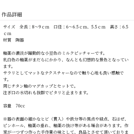
作品詳細
サイズ 全長：8〜9ｃｍ 口径：6〜6.5ｃｍ、5.5ｃｍ 高さ：6.5
ｃｍ
材質 陶器
釉薬の濃淡が躍動的な小豆色のミルクピッチャーです。
乳白色の釉薬がまだらにかかり、なんとも幻想的な景色となってい
ます。
サラリとしてマットなテクスチャーなので触り心地も良い感触で
す。
同じチタン釉のマグカップとセットで。
注ぎ口の水切れも抜群でピタリと止まります。
容量 70cc
※器の表面の細かなヒビ（貫入）や鉄分等の黒点や緑点、石はぜ、
ピンホール、釉薬の垂れ、釉薬の抜け等がある場合があります。作
家が一つずつ作った手作業の味として、良品とさせて頂いておりま