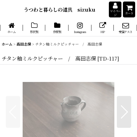
うつわと暮らしの道具 sizuku
マイペー
カート
ジ
ホーム
形状別
作家別
Instagram
HP
受信テスト
ホーム
>
高田志保
>
チタン釉ミルクピッチャー / 高田志保
チタン釉ミルクピッチャー / 高田志保
[
TD-117
]