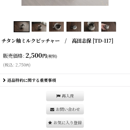
チタン釉ミルクピッチャー / 高田志保
[
TD-117
]
2,500
販売価格
:
円
(税別)
(
税込
:
2,750
)
円
返品特約に関する重要事項
再入荷
お問い合わせ
お気に入り登録