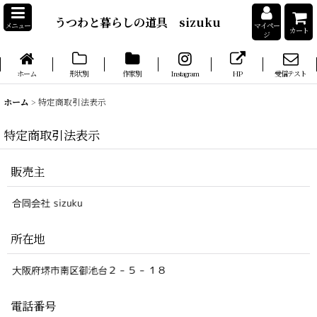
うつわと暮らしの道具 sizuku
メニュー
マイペー
カート
ジ
ホーム
形状別
作家別
Instagram
HP
受信テスト
ホーム
>
特定商取引法表示
特定商取引法表示
販売主
所在地
電話番号