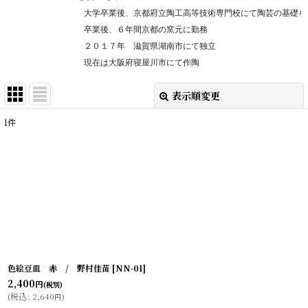
                大学卒業後、京都府立陶工高等技術専門校にて陶芸の基礎
                卒業後、６年間京都の窯元に勤務
                ２０１７年　滋賀県湖南市にて独立
                現在は大阪府寝屋川市にて作陶
表示順変更
閉じる
1
件
表示数
:
在庫あり
並び順
:
絞り込む
色絵豆皿 赤 / 野村佳苗
[
NN-01
]
2,400
円
(税別)
(
税込
:
2,640
)
円