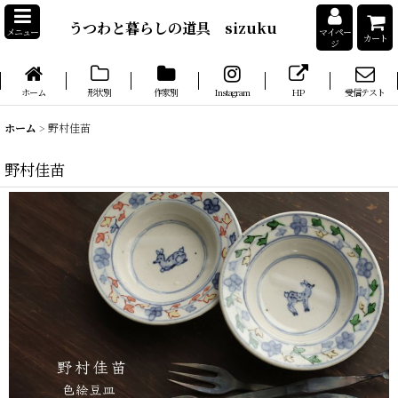
うつわと暮らしの道具 sizuku
メニュー
マイペー
カート
ジ
ホーム
形状別
作家別
Instagram
HP
受信テスト
ホーム
>
野村佳苗
野村佳苗