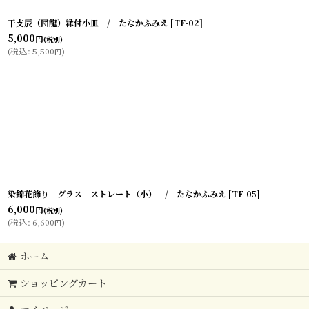
干支辰（団龍）縁付小皿 / たなかふみえ
[
TF-02
]
5,000
円
(税別)
(
税込
:
5,500
)
円
染錦花飾り グラス ストレート（小） / たなかふみえ
[
TF-05
]
6,000
円
(税別)
(
税込
:
6,600
)
円
ホーム
ショッピングカート