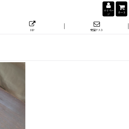
マイペー
カート
ジ
HP
受信テスト