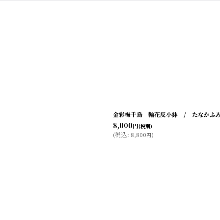
絞り込む
金彩梅千鳥 輪花反小鉢 / たなかふ
8,000
円
(税別)
(
税込
:
8,800
)
円