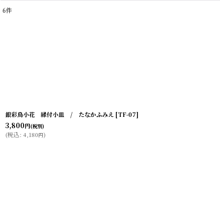
6
件
表示数
:
在庫あり
並び順
:
銀彩鳥小花 縁付小皿 / たなかふみえ
[
TF-07
]
3,800
円
(税別)
(
税込
:
4,180
)
円