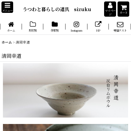
うつわと暮らしの道具 sizuku
メニュー
マイペー
カート
ジ
ホーム
形状別
作家別
Instagram
HP
受信テスト
ホーム
>
清岡幸道
清岡幸道