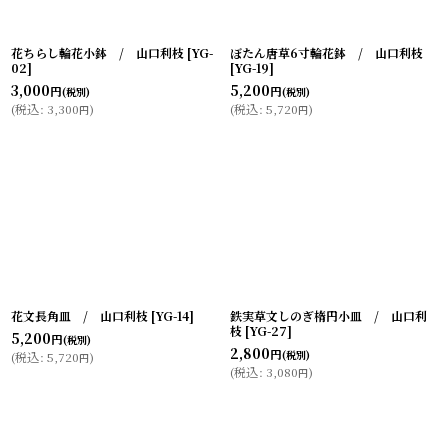
花ちらし輪花小鉢 / 山口利枝
[
YG-
ぼたん唐草6寸輪花鉢 / 山口利枝
02
]
[
YG-19
]
3,000
5,200
円
円
(税別)
(税別)
(
税込
:
3,300
)
(
税込
:
5,720
)
円
円
花文長角皿 / 山口利枝
[
YG-14
]
鉄実草文しのぎ楕円小皿 / 山口利
枝
[
YG-27
]
5,200
円
(税別)
2,800
円
(税別)
(
税込
:
5,720
)
円
(
税込
:
3,080
)
円