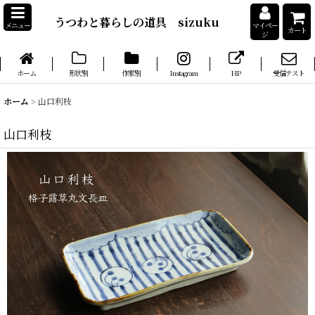
うつわと暮らしの道具 sizuku
メニュー
マイペー
カート
ジ
ホーム
形状別
作家別
Instagram
HP
受信テスト
ホーム
>
山口利枝
山口利枝