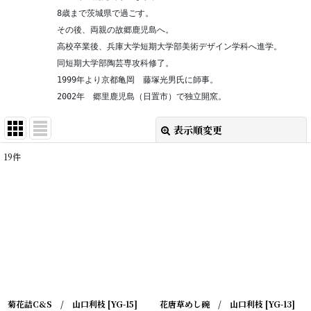
　　　　　　8歳まで茨城県で過ごす。
　　　　　　その後、両親の故郷鹿児島へ。
　　　　　　高校卒業後、兵庫大学短期大学部美術デザイン学科へ進学。
　　　　　　同短期大学部陶芸専攻科修了。
　　　　　　1999年より京都亀岡　藤塚光男氏に師事。
　　　　　　2002年　郷里鹿児島（日置市）で独立開窯。
表示順変更
閉じる
19
件
表示数
:
在庫あり
並び順
:
絞り込む
菊花詰C&S / 山口利枝
[
YG-15
]
花唐草めし碗 / 山口利枝
[
YG-13
]