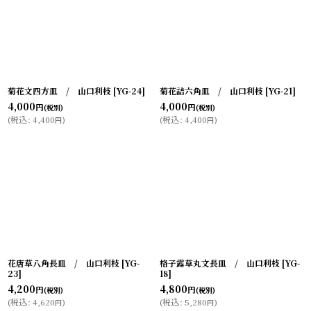
菊花文四方皿 / 山口利枝
[
YG-24
]
菊花詰六角皿 / 山口利枝
[
YG-21
]
4,000
4,000
円
円
(税別)
(税別)
(
税込
:
4,400
)
(
税込
:
4,400
)
円
円
花唐草八角長皿 / 山口利枝
[
YG-
格子露草丸文長皿 / 山口利枝
[
YG-
23
]
18
]
4,200
4,800
円
円
(税別)
(税別)
(
税込
:
4,620
)
(
税込
:
5,280
)
円
円