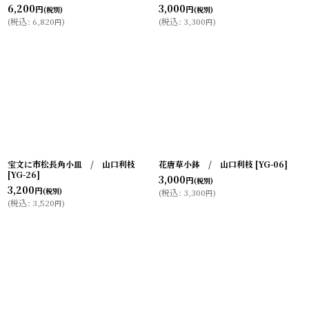
6,200
3,000
円
円
(税別)
(税別)
(
税込
:
6,820
)
(
税込
:
3,300
)
円
円
宝文に市松長角小皿 / 山口利枝
花唐草小鉢 / 山口利枝
[
YG-06
]
[
YG-26
]
3,000
円
(税別)
3,200
円
(税別)
(
税込
:
3,300
)
円
(
税込
:
3,520
)
円