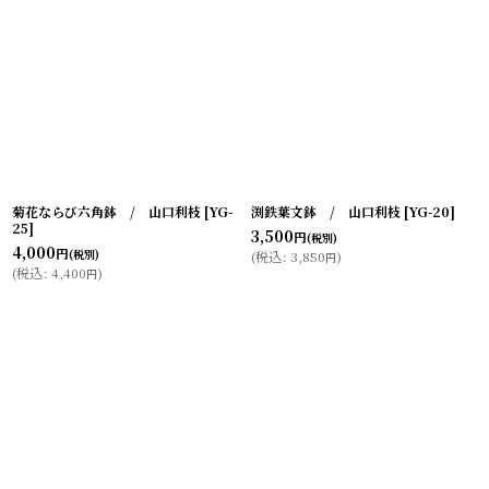
菊花ならび六角鉢 / 山口利枝
[
YG-
渕鉄葉文鉢 / 山口利枝
[
YG-20
]
25
]
3,500
円
(税別)
4,000
円
(税別)
(
税込
:
3,850
)
円
(
税込
:
4,400
)
円