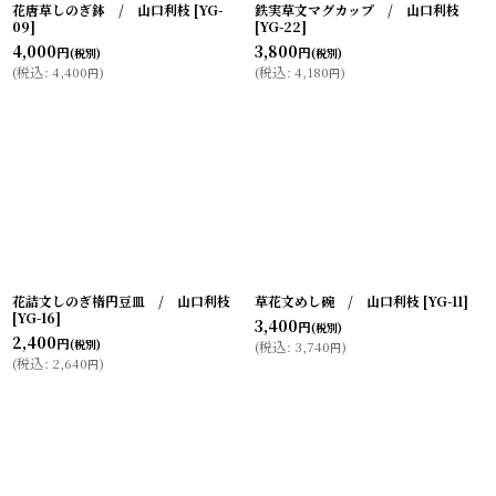
花唐草しのぎ鉢 / 山口利枝
[
YG-
鉄実草文マグカップ / 山口利枝
09
]
[
YG-22
]
4,000
3,800
円
円
(税別)
(税別)
(
税込
:
4,400
)
(
税込
:
4,180
)
円
円
花詰文しのぎ楕円豆皿 / 山口利枝
草花文めし碗 / 山口利枝
[
YG-11
]
[
YG-16
]
3,400
円
(税別)
2,400
円
(税別)
(
税込
:
3,740
)
円
(
税込
:
2,640
)
円