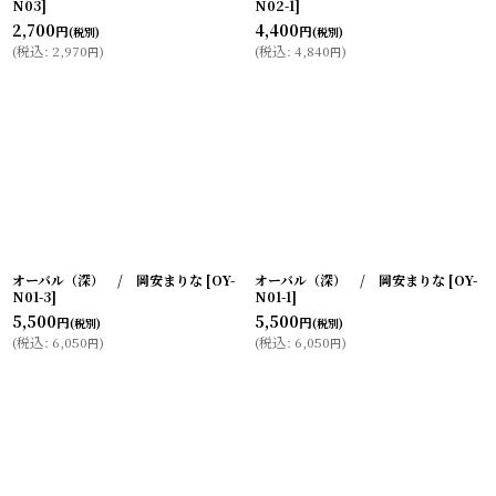
N03
]
N02-1
]
2,700
4,400
円
円
(税別)
(税別)
(
税込
:
2,970
)
(
税込
:
4,840
)
円
円
オーバル（深） / 岡安まりな
[
OY-
オーバル（深） / 岡安まりな
[
OY-
N01-3
]
N01-1
]
5,500
5,500
円
円
(税別)
(税別)
(
税込
:
6,050
)
(
税込
:
6,050
)
円
円