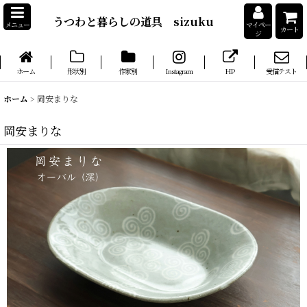
うつわと暮らしの道具 sizuku
メニュー
マイペー
カート
ジ
ホーム
形状別
作家別
Instagram
HP
受信テスト
ホーム
>
岡安まりな
岡安まりな