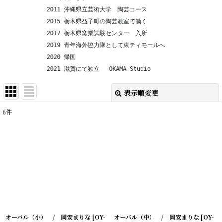
            2011 沖縄県立芸術大学　陶芸コース
            2015 栃木県益子町の陶芸教室で働く
            2017 栃木県窯業試験センター　入所
            2019 青年海外協力隊として東ティモールへ
            2020 帰国
            2021 滋賀にて独立　 OKAMA Studio
表示順変更
閉じる
6
件
表示数
:
在庫あり
並び順
:
絞り込む
オーバル（小） / 岡安まりな
[
OY-
オーバル（中） / 岡安まりな
[
OY-