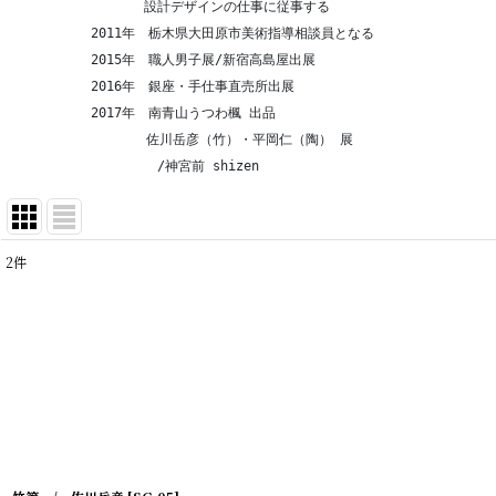
　　　　　　　　　　設計デザインの仕事に従事する
　　　　　　2011年　栃木県大田原市美術指導相談員となる
　　　　　　2015年　職人男子展/新宿高島屋出展
　　　　　　2016年　銀座・手仕事直売所出展
　　　　　　2017年　南青山うつわ楓 出品
　　　　 　　　　　 佐川岳彦（竹）・平岡仁（陶） 展
　　　　            /神宮前 shizen
2
件
表示数
:
在庫あり
並び順
: