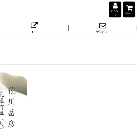
マイペー
カート
ジ
HP
受信テスト