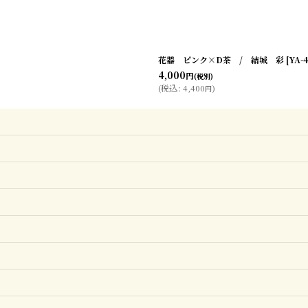
花器 ピンク×D茶 / 結城 彩
[
YA-
4,000
円
(税別)
(
税込
:
4,400
)
円