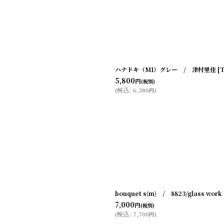
ハナドキ（M1）グレー / 津村里佳
[
T
5,800
円
(税別)
(
税込
:
6,380
)
円
bouquet s(m) / 8823/glass wo
7,000
円
(税別)
(
税込
:
7,700
)
円