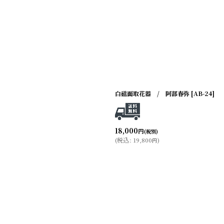
白磁面取花器 / 阿部春弥
[
AB-24
]
18,000
円
(税別)
(
税込
:
19,800
)
円