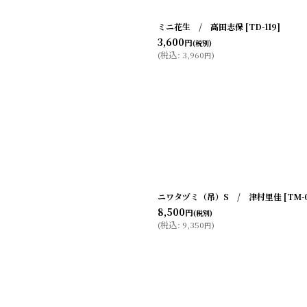
ミニ花生 / 高田志保
[
TD-119
]
3,600
円
(税別)
(
税込
:
3,960
)
円
ニワタヅミ（吊）S / 津村里佳
[
TM-
8,500
円
(税別)
(
税込
:
9,350
)
円