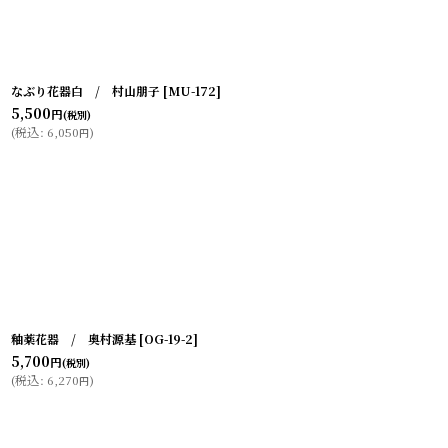
なぶり花器白 / 村山朋子
[
MU-172
]
5,500
円
(税別)
(
税込
:
6,050
)
円
釉薬花器 / 奥村源基
[
OG-19-2
]
5,700
円
(税別)
(
税込
:
6,270
)
円