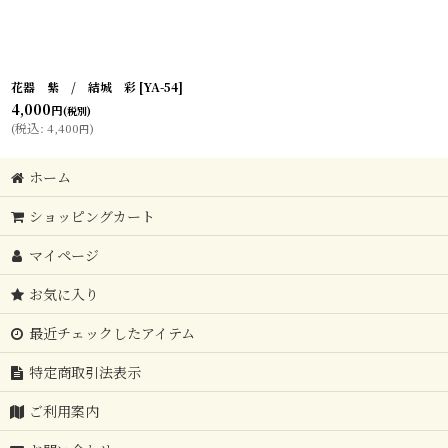
花器 紫 / 結城 彩
[
YA-54
]
4,000
円
(税別)
(
税込
:
4,400
)
円
ホーム
ショッピングカート
マイページ
お気に入り
最近チェックしたアイテム
特定商取引法表示
ご利用案内