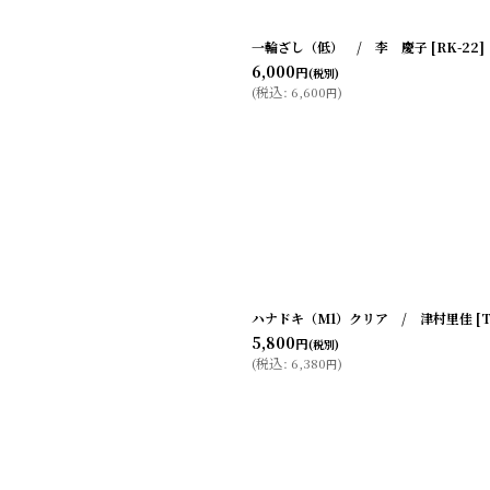
一輪ざし（低） / 李 慶子
[
RK-22
]
6,000
円
(税別)
(
税込
:
6,600
)
円
ハナドキ（M1）クリア / 津村里佳
[
5,800
円
(税別)
(
税込
:
6,380
)
円