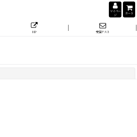
マイペー
カート
ジ
HP
受信テスト
閉じる