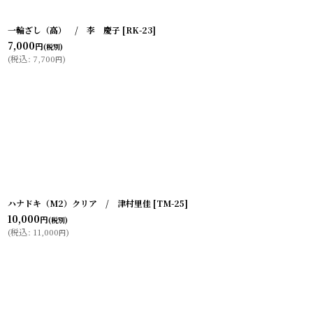
一輪ざし（高） / 李 慶子
[
RK-23
]
7,000
円
(税別)
(
税込
:
7,700
)
円
ハナドキ（M2）クリア / 津村里佳
[
TM-25
]
10,000
円
(税別)
(
税込
:
11,000
)
円