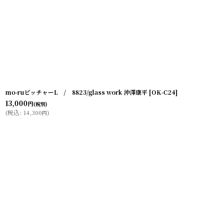
mo-ruピッチャーL / 8823/glass work 沖澤康平
[
OK-C24
]
13,000
円
(税別)
(
税込
:
14,300
)
円