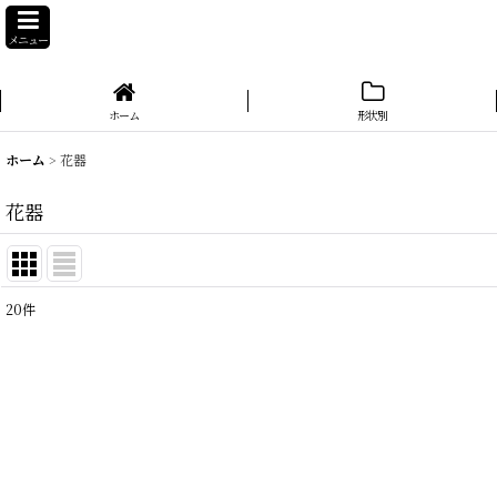
メニュー
ホーム
形状別
ホーム
>
花器
花器
20
件
表示数
:
在庫あり
並び順
: