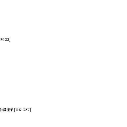
M-23
]
rk 沖澤康平
[
OK-C27
]