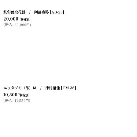
鉄彩面取花器 / 阿部春弥
[
AB-25
]
20,000
円
(税別)
(
税込
:
22,000
)
円
ニワタヅミ（吊）M / 津村里佳
[
TM-36
]
10,500
円
(税別)
(
税込
:
11,550
)
円