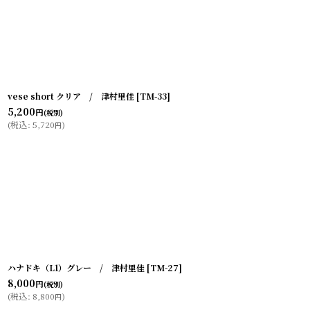
vese short クリア / 津村里佳
[
TM-33
]
5,200
円
(税別)
(
税込
:
5,720
)
円
ハナドキ（L1）グレー / 津村里佳
[
TM-27
]
8,000
円
(税別)
(
税込
:
8,800
)
円