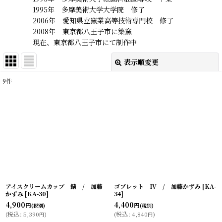
1995年 多摩美術大学大学院 修了
2006年 愛知県立窯業高等技術専門校 修了
2008年 東京都八王子市に築窯
現在、東京都八王子市にて制作中
表示順変更
閉じる
9
件
表示数
:
在庫あり
並び順
:
絞り込む
アイスクリームカップ 錆 / 加藤
ゴブレット IV / 加藤かずみ
[
KA-
かずみ
[
KA-30
]
34
]
4,900
4,400
円
円
(税別)
(税別)
(
税込
:
5,390
)
(
税込
:
4,840
)
円
円