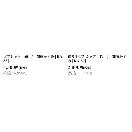
ゴブレット 錆 / 加藤かずみ
[
KA-
飾り手付きカップ IV / 加藤かず
33
]
み
[
KA-32
]
4,500
2,800
円
円
(税別)
(税別)
(
税込
:
4,950
)
(
税込
:
3,080
)
円
円