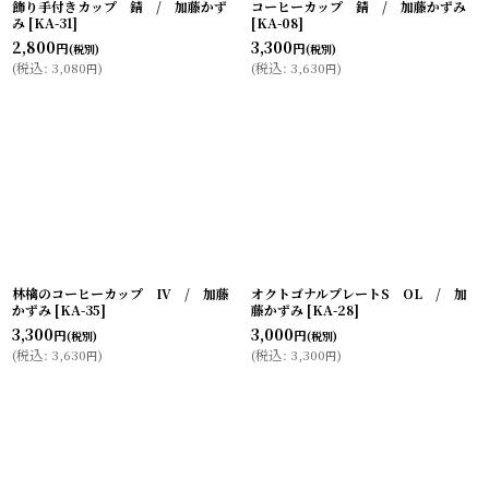
飾り手付きカップ 錆 / 加藤かず
コーヒーカップ 錆 / 加藤かずみ
み
[
KA-31
]
[
KA-08
]
2,800
3,300
円
円
(税別)
(税別)
(
税込
:
3,080
)
(
税込
:
3,630
)
円
円
林檎のコーヒーカップ IV / 加藤
オクトゴナルプレートS OL / 加
かずみ
[
KA-35
]
藤かずみ
[
KA-28
]
3,300
3,000
円
円
(税別)
(税別)
(
税込
:
3,630
)
(
税込
:
3,300
)
円
円