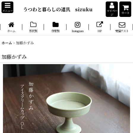
うつわと暮らしの道具 sizuku
メニュー
マイペー
カート
ジ
ホーム
形状別
作家別
Instagram
HP
受信テスト
ホーム
>
加藤かずみ
加藤かずみ