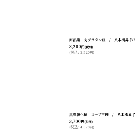
耐熱黒 丸グラタン皿 / 八木橋昇
[
Y
3,200
円
(税別)
(
税込
:
3,520
)
円
黒呉須化粧 スープ平碗 / 八木橋昇
[
3,700
円
(税別)
(
税込
:
4,070
)
円