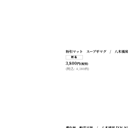
粉引マット スープ平マグ / 八木橋
3,800
円
(税別)
(
税込
:
4,180
)
円
黄化粧 輪花豆鉢 / 八木橋昇
[
YN-N