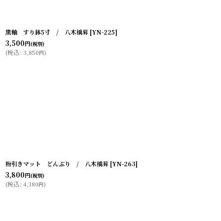
黒釉 すり鉢5寸 / 八木橋昇
[
YN-225
]
3,500
円
(税別)
(
税込
:
3,850
)
円
粉引きマット どんぶり / 八木橋昇
[
YN-263
]
3,800
円
(税別)
(
税込
:
4,180
)
円