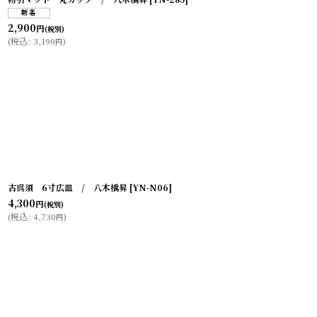
2,900
円
(税別)
(
税込
:
3,190
)
円
古呉須 6寸広皿 / 八木橋昇
[
YN-N06
]
4,300
円
(税別)
(
税込
:
4,730
)
円