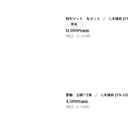
粉引マット 丸ポット / 八木橋昇
[
Y
11,000
円
(税別)
(
税込
:
12,100
)
円
黒釉 玉縁7寸鉢 / 八木橋昇
[
YN-131
4,300
円
(税別)
(
税込
:
4,730
)
円