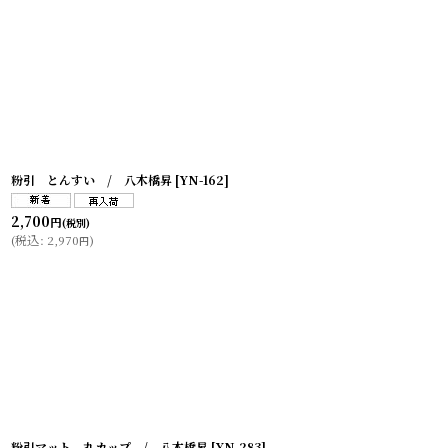
粉引 とんすい / 八木橋昇
[
YN-162
]
2,700
円
(税別)
(
税込
:
2,970
)
円
粉引マット 丸カップ / 八木橋昇
[
YN-283
]