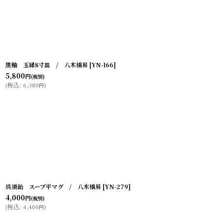
黒釉 玉縁8寸皿 / 八木橋昇
[
YN-166
]
5,800
円
(税別)
(
税込
:
6,380
)
円
呉須飴 スープ平マグ / 八木橋昇
[
YN-279
]
4,000
円
(税別)
(
税込
:
4,400
)
円