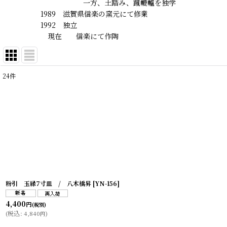
一方、土踏み、蹴轆轤を独学
1989 滋賀県信楽の窯元にて修業
1992 独立
現在 信楽にて作陶
24
件
表示数
:
在庫あり
並び順
:
粉引 玉縁7寸皿 / 八木橋昇
[
YN-156
]
4,400
円
(税別)
(
税込
:
4,840
)
円