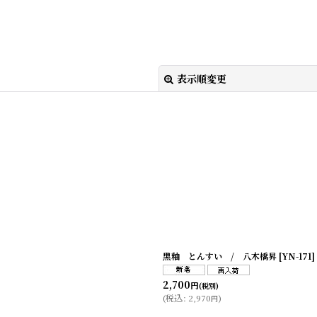
表示順変更
絞り込む
黒釉 とんすい / 八木橋昇
[
YN-171
]
2,700
円
(税別)
(
税込
:
2,970
)
円