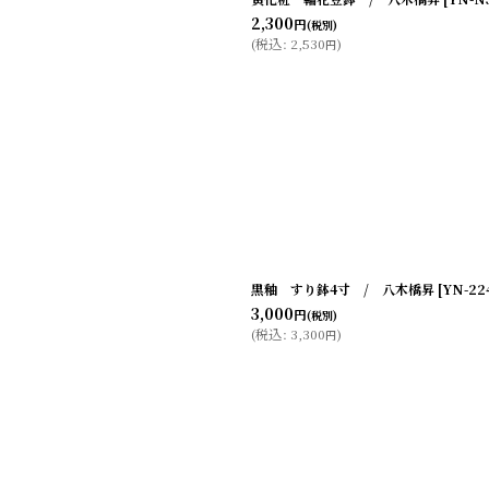
2,300
円
(税別)
(
税込
:
2,530
)
円
黒釉 すり鉢4寸 / 八木橋昇
[
YN-22
3,000
円
(税別)
(
税込
:
3,300
)
円