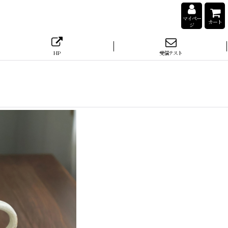
マイペー
カート
ジ
HP
受信テスト