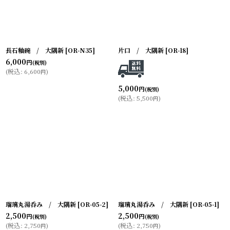
長石釉碗 / 大隅新
[
OR-N35
]
片口 / 大隅新
[
OR-18
]
6,000
円
(税別)
(
税込
:
6,600
)
円
5,000
円
(税別)
(
税込
:
5,500
)
円
瑠璃丸湯呑み / 大隅新
[
OR-05-2
]
瑠璃丸湯呑み / 大隅新
[
OR-05-1
]
2,500
2,500
円
円
(税別)
(税別)
(
税込
:
2,750
)
(
税込
:
2,750
)
円
円