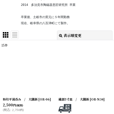
　　　　　　2014　多治見市陶磁器意匠研究所 卒業
　　　　　　卒業後、土岐市の窯元に５年間勤務
　　　　　　現在、岐阜県の八百津町にて製作。
表示順変更
閉じる
15
件
表示数
:
在庫あり
並び順
:
絞り込む
粉引平湯呑み / 大隅新
[
OR-06
]
織部5寸皿 / 大隅新
[
OR-N34
]
2,500
円
(税別)
(
税込
:
2,750
)
円