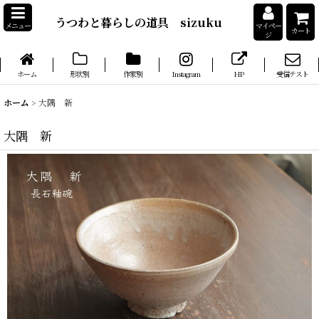
うつわと暮らしの道具 sizuku
メニュー
マイペー
カート
ジ
ホーム
形状別
作家別
Instagram
HP
受信テスト
ホーム
>
大隅 新
大隅 新