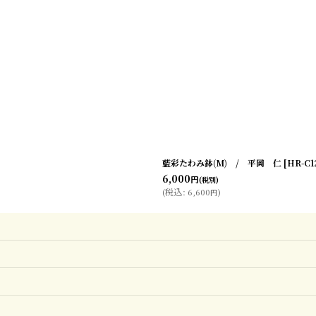
絞り込む
藍彩たわみ鉢(M) / 平岡 仁
[
HR-C1
6,000
円
(税別)
(
税込
:
6,600
)
円