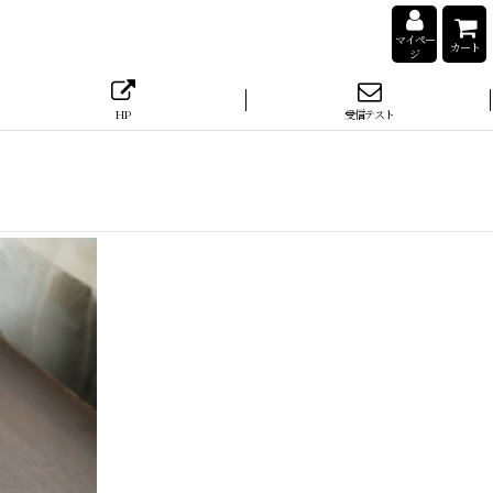
マイペー
カート
ジ
HP
受信テスト