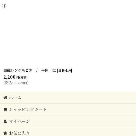
2
件
表示数
:
在庫あり
並び順
:
白磁レンゲもどき / 平岡 仁
[
HR-114
]
2,200
円
(税別)
(
税込
:
2,420
)
円
ホーム
ショッピングカート
マイページ
お気に入り