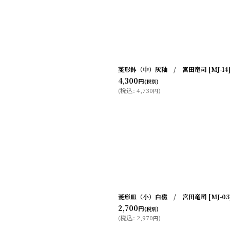
絞り込む
菱形鉢（中）灰釉 / 宮田竜司
[
MJ-14
4,300
円
(税別)
(
税込
:
4,730
)
円
菱形皿（小）白磁 / 宮田竜司
[
MJ-03
2,700
円
(税別)
(
税込
:
2,970
)
円