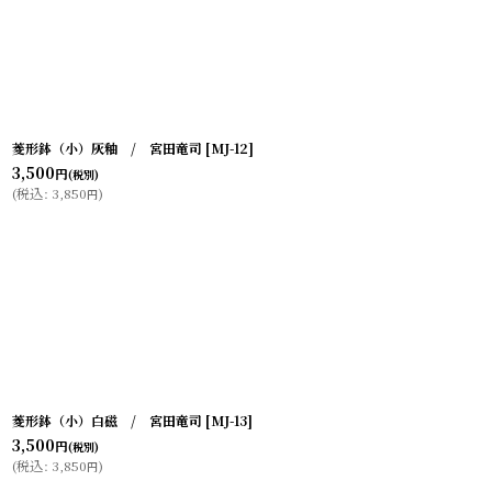
並び順
:
菱形鉢（小）灰釉 / 宮田竜司
[
MJ-12
]
3,500
円
(税別)
(
税込
:
3,850
)
円
菱形鉢（小）白磁 / 宮田竜司
[
MJ-13
]
3,500
円
(税別)
(
税込
:
3,850
)
円