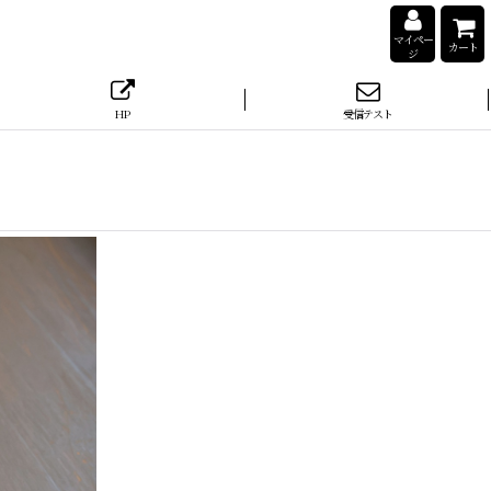
マイペー
カート
ジ
HP
受信テスト