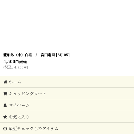
菱形鉢（中）白磁 / 宮田竜司
[
MJ-05
]
4,500
円
(税別)
(
税込
:
4,950
)
円
ホーム
ショッピングカート
マイページ
お気に入り
最近チェックしたアイテム