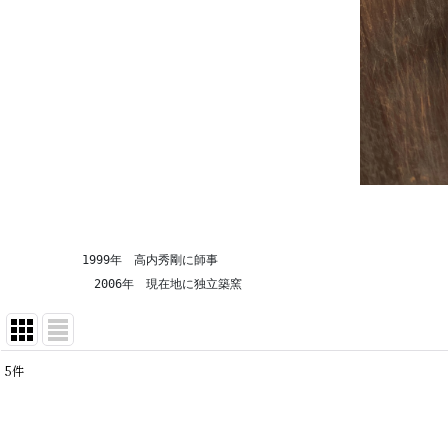
　　　　　　1999年　高内秀剛に師事
            2006年　現在地に独立築窯
5
件
表示数
:
在庫あり