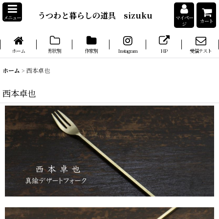
うつわと暮らしの道具 sizuku
メニュー
マイペー
カート
ジ
ホーム
形状別
作家別
Instagram
HP
受信テスト
ホーム
>
西本卓也
西本卓也