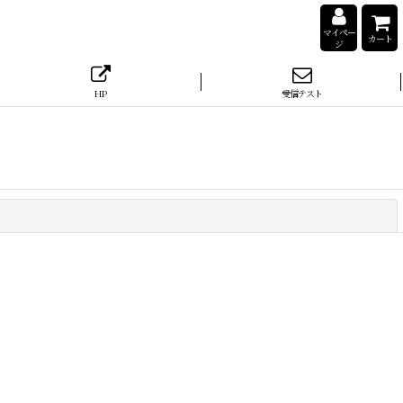
マイペー
カート
ジ
HP
受信テスト
閉じる