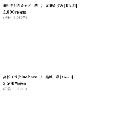
飾り手付きカップ 錆 / 加藤かずみ
[
KA-31
]
2,800
円
(税別)
(
税込
:
3,080
)
円
高杯（ ri )blue haze / 結城 彩
[
YA-50
]
3,500
円
(税別)
(
税込
:
3,850
)
円