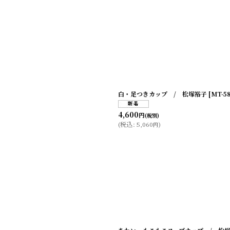
白・足つきカップ / 松塚裕子
[
MT-5
4,600
円
(税別)
(
税込
:
5,060
)
円