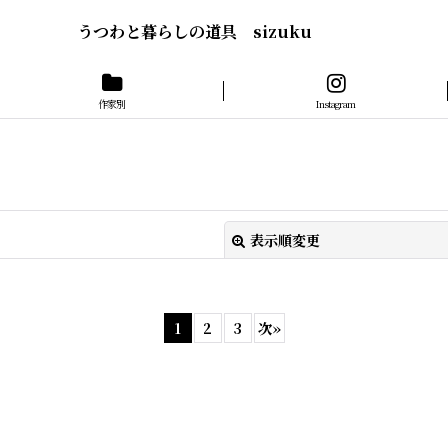
うつわと暮らしの道具 sizuku
作家別
Instagram
表示順変更
1
2
3
次
»
絞り込む