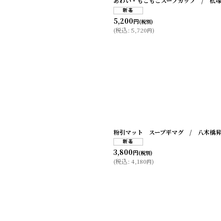
あわい・もこもこスープカップ / 松
5,200
円
(税別)
(
税込
:
5,720
)
円
粉引マット スープ平マグ / 八木橋
3,800
円
(税別)
(
税込
:
4,180
)
円