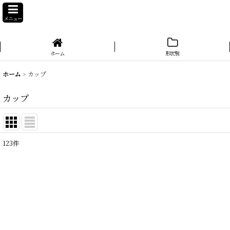
メニュー
ホーム
形状別
ホーム
>
カップ
カップ
123
件
表示数
:
在庫あり
並び順
: