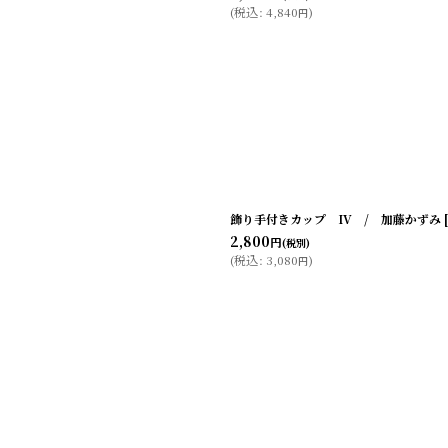
(
税込
:
4,840
)
円
飾り手付きカップ IV / 加藤かずみ
2,800
円
(税別)
(
税込
:
3,080
)
円