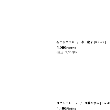
石ころグラス / 李 慶子
[
RK-27
]
5,000
円
(税別)
(
税込
:
5,500
)
円
ゴブレット IV / 加藤かずみ
[
KA-3
4,400
円
(税別)