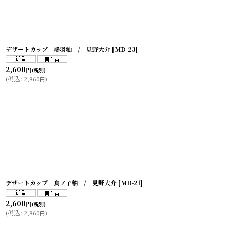
デザートカップ 鳩羽釉 / 見野大介
[
MD-23
]
2,600
円
(税別)
(
税込
:
2,860
)
円
デザートカップ 鳥ノ子釉 / 見野大介
[
MD-21
]
2,600
円
(税別)
(
税込
:
2,860
)
円