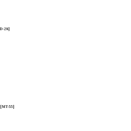
D-28
]
[
MT-55
]