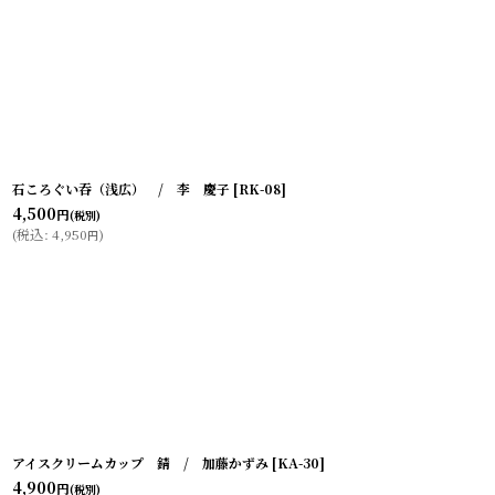
石ころぐい吞（浅広） / 李 慶子
[
RK-08
]
4,500
円
(税別)
(
税込
:
4,950
)
円
アイスクリームカップ 錆 / 加藤かずみ
[
KA-30
]
4,900
円
(税別)