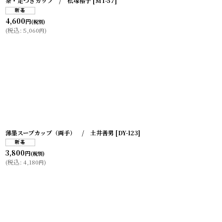
茶・足つきカップ / 松塚裕子
[
MT-57
]
4,600
円
(税別)
(
税込
:
5,060
)
円
薄墨スープカップ（両手） / 土井善男
[
DY-123
]
3,800
円
(税別)
(
税込
:
4,180
)
円