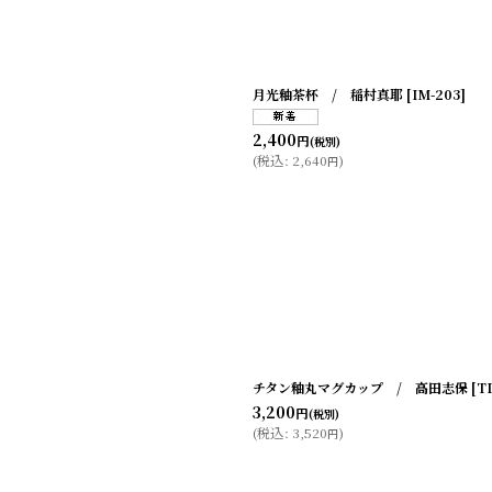
月光釉茶杯 / 稲村真耶
[
IM-203
]
2,400
円
(税別)
(
税込
:
2,640
)
円
チタン釉丸マグカップ / 高田志保
[
TD
3,200
円
(税別)
(
税込
:
3,520
)
円