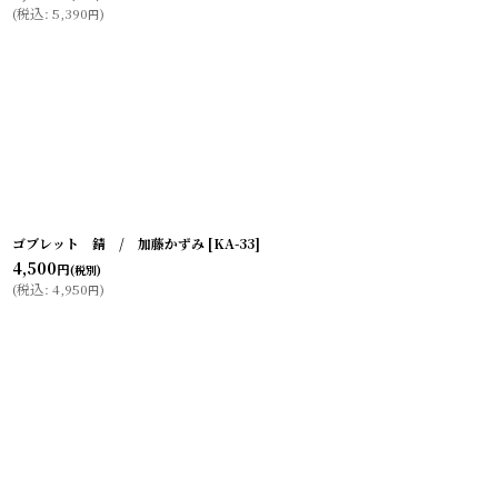
(
税込
:
5,390
)
円
ゴブレット 錆 / 加藤かずみ
[
KA-33
]
4,500
円
(税別)
(
税込
:
4,950
)
円