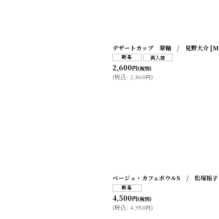
デザートカップ 翠釉 / 見野大介
[
M
2,600
円
(税別)
(
税込
:
2,860
)
円
ベージュ・カフェボウルS / 松塚裕子
4,500
円
(税別)
(
税込
:
4,950
)
円