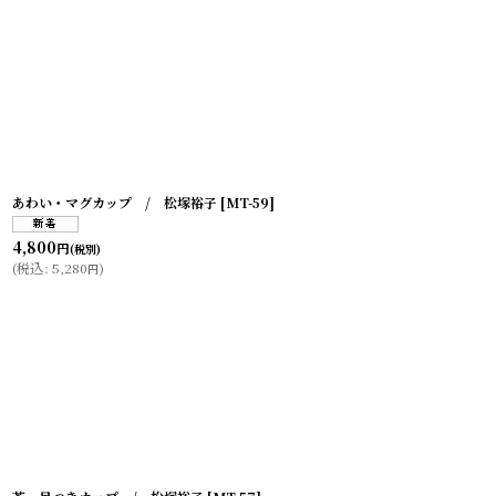
あわい・マグカップ / 松塚裕子
[
MT-59
]
4,800
円
(税別)
(
税込
:
5,280
)
円