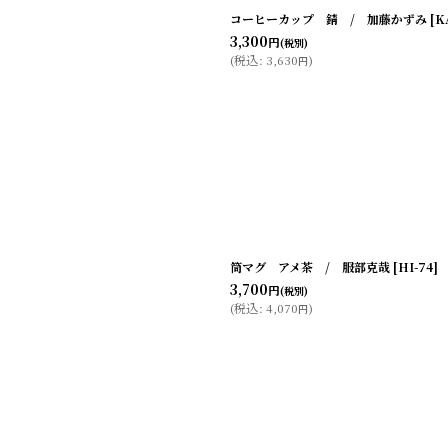
コーヒーカップ 錆 / 加藤かずみ
[
K
3,300
円
(税別)
(
税込
:
3,630
)
円
筒マグ アメ茶 / 服部克哉
[
HI-74
]
3,700
円
(税別)
(
税込
:
4,070
)
円