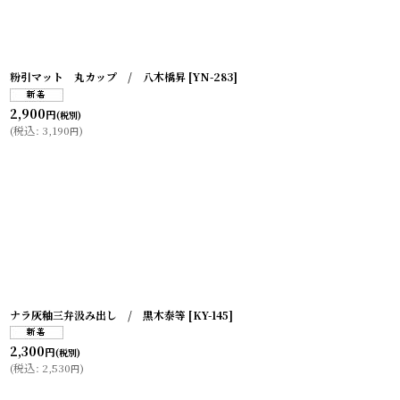
粉引マット 丸カップ / 八木橋昇
[
YN-283
]
2,900
円
(税別)
(
税込
:
3,190
)
円
ナラ灰釉三弁汲み出し / 黒木泰等
[
KY-145
]
2,300
円
(税別)
(
税込
:
2,530
)
円