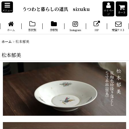
うつわと暮らしの道具 sizuku
メニュー
マイペー
カート
ジ
ホーム
形状別
作家別
Instagram
HP
受信テスト
ホーム
>
松本郁美
松本郁美