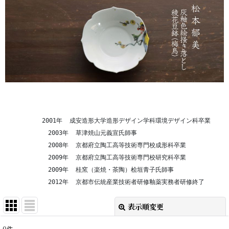
　　　　　　2001年  成安造形大学造形デザイン学科環境デザイン科卒業
            2003年  草津焼山元義宣氏師事
            2008年  京都府立陶工高等技術専門校成形科卒業
            2009年  京都府立陶工高等技術専門校研究科卒業
            2009年  桂窯（楽焼・茶陶）桧垣青子氏師事
            2012年  京都市伝統産業技術者研修釉薬実務者研修終了
表示順変更
閉じる
0
件