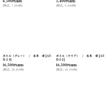
6,500
5,400
円
円
(税別)
(税別)
(
税込
:
7,150
)
(
税込
:
5,940
)
円
円
ボトル（グレー） / 永木 卓
[
AT-
ボトル（クリア） / 永木 卓
[
AT-
11-2-1
]
11-1-2
]
16,500
16,500
円
円
(税別)
(税別)
(
税込
:
18,150
)
(
税込
:
18,150
)
円
円