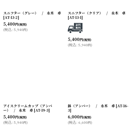
スニフター（グレー） / 永木 卓
スニフター（クリア） / 永木 卓
[
AT-13-2
]
[
AT-13-1
]
5,400
円
(税別)
(
税込
:
5,940
)
円
5,400
円
(税別)
(
税込
:
5,940
)
円
アイスクリームカップ（アンバ
鉢（アンバー） / 永木 卓
[
AT-16-
ー） / 永木 卓
[
AT-19-3
]
3
]
5,400
6,000
円
円
(税別)
(税別)
(
税込
:
5,940
)
(
税込
:
6,600
)
円
円