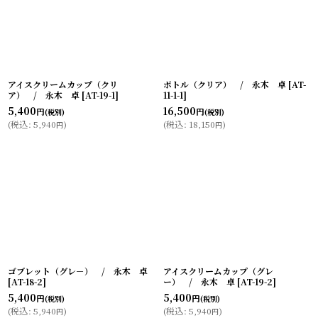
アイスクリームカップ（クリ
ボトル（クリア） / 永木 卓
[
AT-
ア） / 永木 卓
[
AT-19-1
]
11-1-1
]
5,400
16,500
円
円
(税別)
(税別)
(
税込
:
5,940
)
(
税込
:
18,150
)
円
円
ゴブレット（グレ－） / 永木 卓
アイスクリームカップ（グレ
[
AT-18-2
]
ー） / 永木 卓
[
AT-19-2
]
5,400
5,400
円
円
(税別)
(税別)
(
税込
:
5,940
)
(
税込
:
5,940
)
円
円