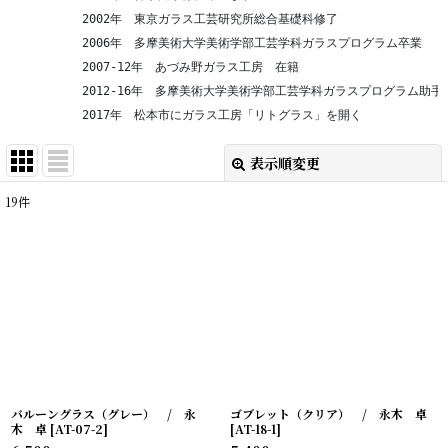
　　　　　　2002年　東京ガラス工芸研究所総合基礎科修了
　　　　　　2006年　多摩美術大学美術学部工芸学科ガラスプログラム卒業
　　　　　　2007-12年　あづみ野ガラス工房　在籍
　　　　　　2012-16年　多摩美術大学美術学部工芸学科ガラスプログラム助手
　　　　　　2017年　松本市にガラス工房「リトグラス」を開く
表示順変更
閉じる
19
件
表示数
:
在庫あり
並び順
:
絞り込む
バルーングラス（グレー） / 永
ゴブレット（クリア） / 永木 卓
木 卓
[
AT-07-2
]
[
AT-18-1
]