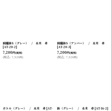
銅鑼鉢S（グレー） / 永木 卓
銅鑼鉢S（アンバー） / 永木 卓
[
AT-20-2
]
[
AT-20-3
]
7,200
7,200
円
円
(税別)
(税別)
(
税込
:
7,920
)
(
税込
:
7,920
)
円
円
ボトル（グレー） / 永木 卓
[
AT-
鉢（グレー） / 永木 卓
[
AT-16-2
]