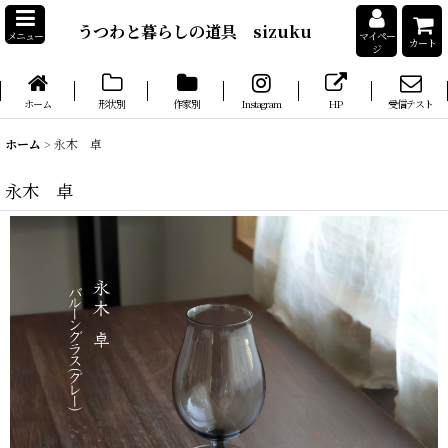
うつわと暮らしの道具 sizuku
メニュー
マイペー
カート
ジ
ホーム
形状別
作家別
Instagram
HP
受信テスト
ホーム
>
永木 卓
永木 卓