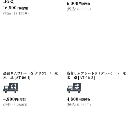
11-2-2
]
6,000
円
(税別)
16,500
円
(税別)
(
税込
:
6,600
)
円
(
税込
:
18,150
)
円
高台リムプレートS(クリア) / 永
高台リムプレートS（グレー） / 永
木 卓
[
AT-06-1
]
木 卓
[
AT-06-2
]
4,800
4,800
円
円
(税別)
(税別)
(
税込
:
5,280
)
(
税込
:
5,280
)
円
円