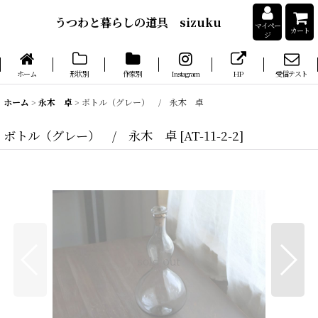
うつわと暮らしの道具 sizuku
マイペー
カート
ジ
ホーム
形状別
作家別
Instagram
HP
受信テスト
ホーム
>
永木 卓
>
ボトル（グレー） / 永木 卓
ボトル（グレー） / 永木 卓
[
AT-11-2-2
]