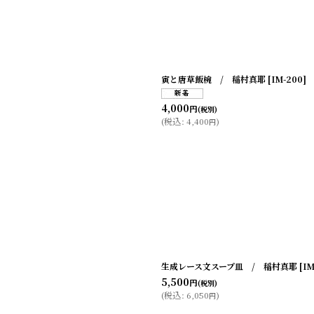
寅と唐草飯椀 / 稲村真耶
[
IM-200
]
4,000
円
(税別)
(
税込
:
4,400
)
円
生成レース文スープ皿 / 稲村真耶
[
IM
5,500
円
(税別)
(
税込
:
6,050
)
円