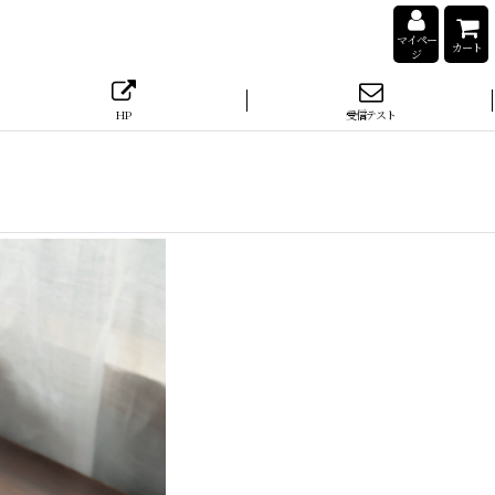
マイペー
カート
ジ
HP
受信テスト