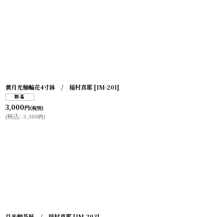
黄月光釉輪花4寸鉢 / 稲村真耶
[
IM-201
]
3,000
円
(税別)
(
税込
:
3,300
)
円
月光釉茶杯 / 稲村真耶
[
IM-203
]