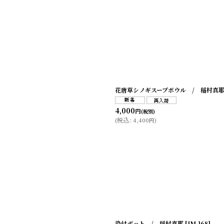
花唐草シノギスープボウル / 稲村真
4,000
円
(税別)
(
税込
:
4,400
)
円
染付ポット / 稲村真耶
[
IM-168
]