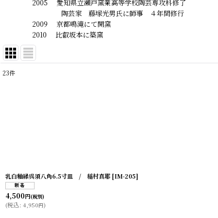
2005 愛知県立瀬戸窯業高等学校陶芸専攻科修了
陶芸家 藤塚光男氏に師事 ４年間修行
2009 京都鳴滝にて開窯
2010 比叡坂本に築窯
23
件
表示数
:
在庫あり
並び順
:
乳白釉縁呉須八角6.5寸皿 / 稲村真耶
[
IM-205
]
4,500
円
(税別)
(
税込
:
4,950
)
円