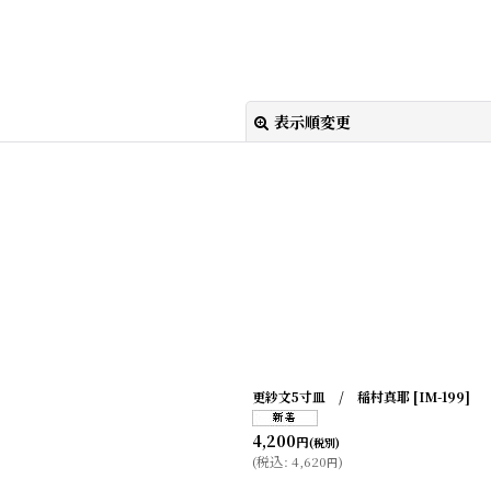
表示順変更
絞り込む
更紗文5寸皿 / 稲村真耶
[
IM-199
]
4,200
円
(税別)
(
税込
:
4,620
)
円