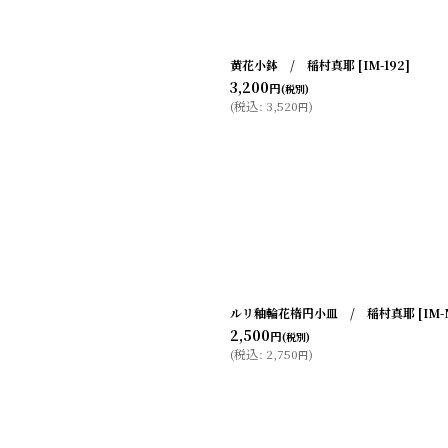
黄花小鉢 / 稲村真耶
[
IM-192
]
3,200
円
(税別)
(
税込
:
3,520
)
円
ルリ釉輪花楕円小皿 / 稲村真耶
[
IM-
2,500
円
(税別)
(
税込
:
2,750
)
円