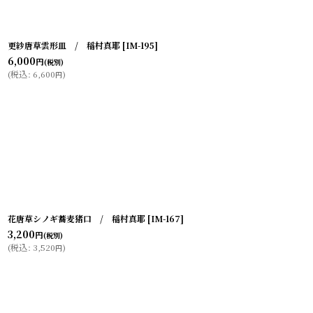
更紗唐草雲形皿 / 稲村真耶
[
IM-195
]
6,000
円
(税別)
(
税込
:
6,600
)
円
花唐草シノギ蕎麦猪口 / 稲村真耶
[
IM-167
]
3,200
円
(税別)
(
税込
:
3,520
)
円