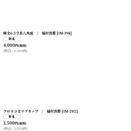
線文6.5寸長八角皿 / 稲村真耶
[
IM-198
]
4,000
円
(税別)
(
税込
:
4,400
)
円
クロネコ文マグカップ / 稲村真耶
[
IM-202
]
3,500
円
(税別)
(
税込
:
3,850
)
円