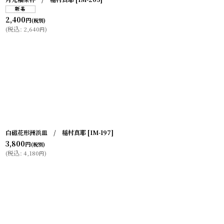
2,400
円
(税別)
(
税込
:
2,640
)
円
白磁花形洲浜皿 / 稲村真耶
[
IM-197
]
3,800
円
(税別)
(
税込
:
4,180
)
円