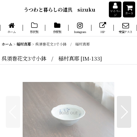
うつわと暮らしの道具 sizuku
マイペー
カート
ジ
ホーム
形状別
作家別
Instagram
HP
受信テスト
ホーム
>
稲村真耶
>
呉須巻花文3寸小鉢 / 稲村真耶
呉須巻花文3寸小鉢 / 稲村真耶
[
IM-133
]