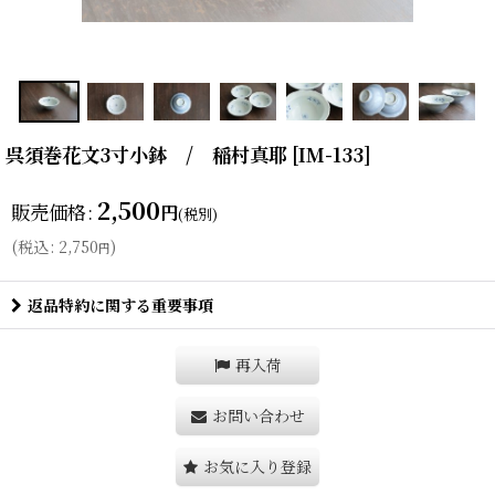
呉須巻花文3寸小鉢 / 稲村真耶
[
IM-133
]
2,500
販売価格
:
円
(税別)
(
税込
:
2,750
)
円
返品特約に関する重要事項
再入荷
お問い合わせ
お気に入り登録