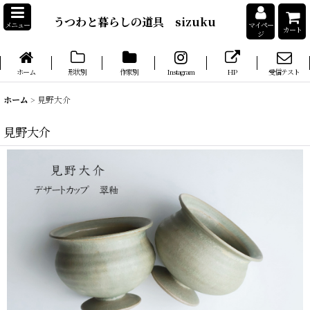
うつわと暮らしの道具 sizuku
メニュー
マイペー
カート
ジ
ホーム
形状別
作家別
Instagram
HP
受信テスト
ホーム
>
見野大介
見野大介