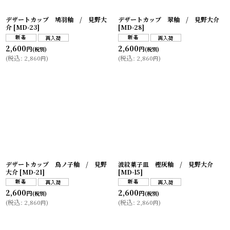
デザートカップ 鳩羽釉 / 見野大
デザートカップ 翠釉 / 見野大介
介
[
MD-23
]
[
MD-28
]
2,600
2,600
円
円
(税別)
(税別)
(
税込
:
2,860
)
(
税込
:
2,860
)
円
円
デザートカップ 鳥ノ子釉 / 見野
波紋菓子皿 樫灰釉 / 見野大介
大介
[
MD-21
]
[
MD-15
]
2,600
2,600
円
円
(税別)
(税別)
(
税込
:
2,860
)
(
税込
:
2,860
)
円
円