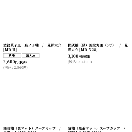
波紋菓子皿 鳥ノ子釉 / 見野大介
樫灰釉（緑）波紋丸皿（5寸） / 見
[
MD-11
]
野大介
[
MD-N28
]
3,100
円
(税別)
2,600
(
税込
:
3,410
)
円
円
(税別)
(
税込
:
2,860
)
円
鳩羽釉（紫マット）スープカップ /
梟釉（焦茶マット）スープカップ /