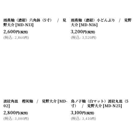
雨燕釉（濃紺）六角鉢（5寸） / 見
雨燕釉（濃紺）小どんぶり / 見野
野大介
[
MD-N13
]
大介
[
MD-N16
]
2,600
3,200
円
円
(税別)
(税別)
(
税込
:
2,860
)
(
税込
:
3,520
)
円
円
波紋角皿 樫灰釉 / 見野大介
[
MD-
鳥ノ子釉（白マット）波紋丸皿（5
02
]
寸） / 見野大介
[
MD-N25
]
2,800
3,100
円
円
(税別)
(税別)
(
税込
:
3,080
)
(
税込
:
3,410
)
円
円