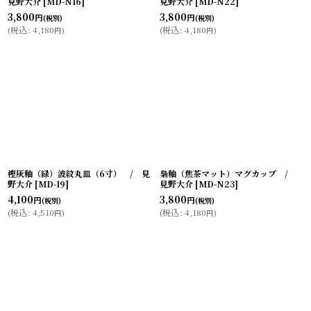
見野大介
[
MD-N16
]
見野大介
[
MD-N22
]
3,800
3,800
円
円
(税別)
(税別)
(
税込
:
4,180
)
(
税込
:
4,180
)
円
円
樫灰釉（緑）波紋丸皿（6寸） / 見
梟釉（焦茶マット）マグカップ /
野大介
[
MD-19
]
見野大介
[
MD-N23
]
4,100
3,800
円
円
(税別)
(税別)
(
税込
:
4,510
)
(
税込
:
4,180
)
円
円