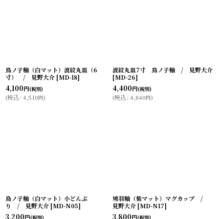
鳥ノ子釉（白マット）波紋丸皿（6
波紋丸皿7寸 鳥ノ子釉 / 見野大介
寸） / 見野大介
[
MD-18
]
[
MD-26
]
4,100
4,400
円
円
(税別)
(税別)
(
税込
:
4,510
)
(
税込
:
4,840
)
円
円
鳥ノ子釉（白マット）小どんぶ
鳩羽釉（紫マット）マグカップ /
り / 見野大介
[
MD-N05
]
見野大介
[
MD-N17
]
3,200
3,800
円
円
(税別)
(税別)