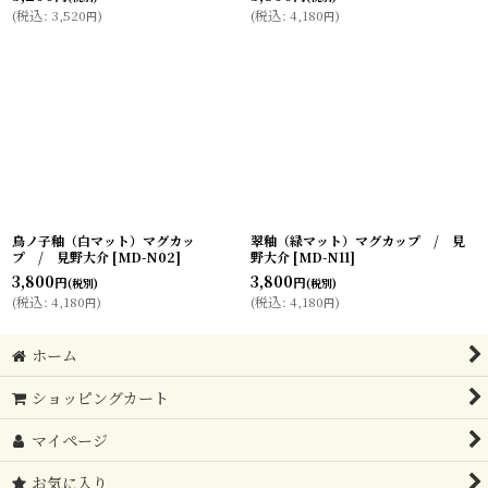
(
税込
:
3,520
)
(
税込
:
4,180
)
円
円
鳥ノ子釉（白マット）マグカッ
翠釉（緑マット）マグカップ / 見
プ / 見野大介
[
MD-N02
]
野大介
[
MD-N11
]
3,800
3,800
円
円
(税別)
(税別)
(
税込
:
4,180
)
(
税込
:
4,180
)
円
円
ホーム
ショッピングカート
マイページ
お気に入り