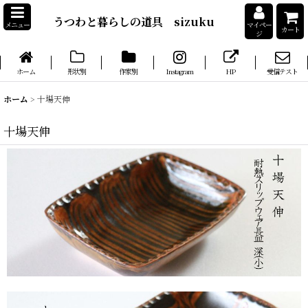
うつわと暮らしの道具 sizuku
メニュー
マイペー
カート
ジ
ホーム
形状別
作家別
Instagram
HP
受信テスト
ホーム
>
十場天伸
十場天伸