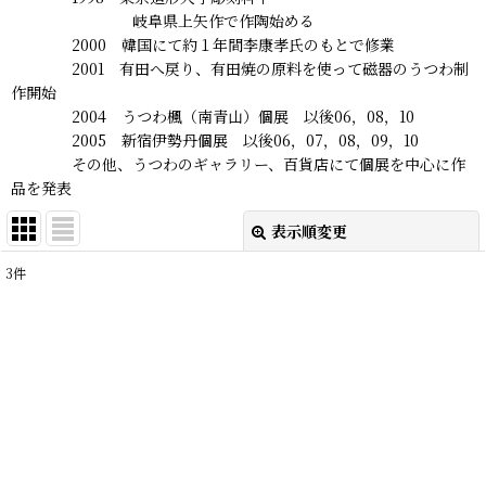
岐阜県上矢作で作陶始める
2000 韓国にて約１年間李康孝氏のもとで修業
2001 有田へ戻り、有田焼の原料を使って磁器のうつわ制
作開始
2004 うつわ楓（南青山）個展 以後06，08，10
2005 新宿伊勢丹個展 以後06，07，08，09，10
その他、うつわのギャラリー、百貨店にて個展を中心に作
品を発表
表示順変更
閉じる
3
件
表示数
:
在庫あり
並び順
:
絞り込む