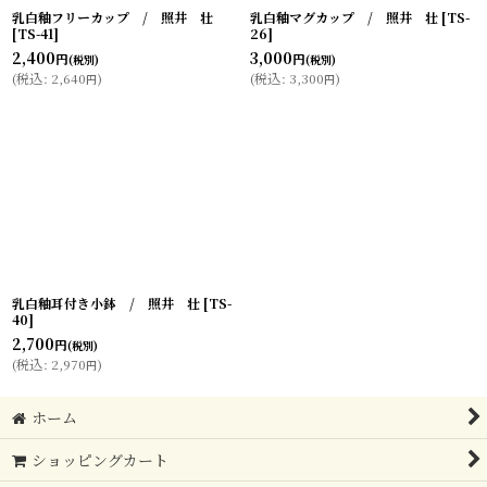
乳白釉フリーカップ / 照井 壮
乳白釉マグカップ / 照井 壮
[
TS-
[
TS-41
]
26
]
2,400
3,000
円
円
(税別)
(税別)
(
税込
:
2,640
)
(
税込
:
3,300
)
円
円
乳白釉耳付き小鉢 / 照井 壮
[
TS-
40
]
2,700
円
(税別)
(
税込
:
2,970
)
円
ホーム
ショッピングカート