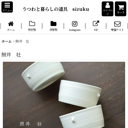
うつわと暮らしの道具 sizuku
メニュー
マイペー
カート
ジ
ホーム
形状別
作家別
Instagram
HP
受信テスト
ホーム
>
照井 壮
照井 壮