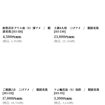
耐熱貝耳グリル皿（S）薄アメ / 服
土鍋4人用 こげアメ / 服部克哉
部克哉
[
HI-118
]
[
HI-130
]
4,500
23,000
円
円
(税別)
(税別)
(
税込
:
4,950
)
(
税込
:
25,300
)
円
円
ご飯鍋2合 こげアメ / 服部克哉
リム輪花皿（S）枯鉄 / 服部克哉
[
HI-131
]
[
HI-95
]
17,000
3,300
円
円
(税別)
(税別)
(
税込
:
18,700
)
(
税込
:
3,630
)
円
円