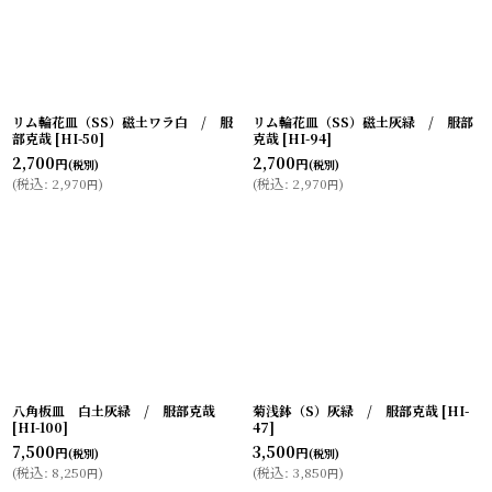
リム輪花皿（SS）磁土ワラ白 / 服
リム輪花皿（SS）磁土灰緑 / 服部
部克哉
[
HI-50
]
克哉
[
HI-94
]
2,700
2,700
円
円
(税別)
(税別)
(
税込
:
2,970
)
(
税込
:
2,970
)
円
円
八角板皿 白土灰緑 / 服部克哉
菊浅鉢（S）灰緑 / 服部克哉
[
HI-
[
HI-100
]
47
]
7,500
3,500
円
円
(税別)
(税別)
(
税込
:
8,250
)
(
税込
:
3,850
)
円
円