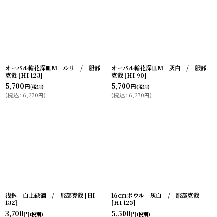
オーバル輪花深皿M ルリ / 服部
オーバル輪花深皿M 灰白 / 服部
克哉
[
HI-123
]
克哉
[
HI-90
]
5,700
5,700
円
円
(税別)
(税別)
(
税込
:
6,270
)
(
税込
:
6,270
)
円
円
浅鉢 白土緑滴 / 服部克哉
[
HI-
16cmボウル 灰白 / 服部克哉
132
]
[
HI-125
]
3,700
5,500
円
円
(税別)
(税別)