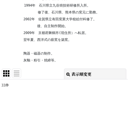
　　　　　  1994年　石川県立九谷焼技術研修所入所。
　　　　　 　　　　 修了後、石川県、熊本県の窯元に勤務。
　　　　　　2002年　佐賀県立有田窯業大学校絵付科修了。
　　　　　　　　　　後、自主制作開始。
　　　　　　2009年　京都府舞鶴市(現住所）へ転居。 
　　　　　　翌年夏、西洋式の薪窯を築窯。
　　　　　　陶器・磁器の制作。
　　　　　　灰釉・粉引・焼締等。
表示順変更
閉じる
33
件
表示数
:
在庫あり
並び順
: