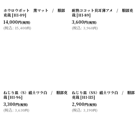
ホウロウポット 黒マット / 服部
耐熱ココット貝耳薄アメ / 服部克
克哉
[
HI-09
]
哉
[
HI-89
]
14,000
3,600
円
円
(税別)
(税別)
(
税込
:
15,400
)
(
税込
:
3,960
)
円
円
ねじり皿（S）磁土ワラ白 / 服部克
ねじり皿（SS）磁土ワラ白 / 服部
哉
[
HI-96
]
克哉
[
HI-115
]
3,300
2,900
円
円
(税別)
(税別)
(
税込
:
3,630
)
(
税込
:
3,190
)
円
円