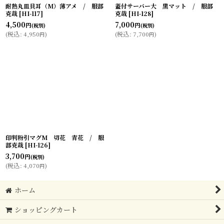
耐熱丸皿貝耳（M）薄アメ / 服部
蓋付サーバー大 黒マット / 服部
克哉
[
HI-117
]
克哉
[
HI-128
]
4,500
7,000
円
円
(税別)
(税別)
(
税込
:
4,950
)
(
税込
:
7,700
)
円
円
印判粉引マグM 切花 青花 / 服
部克哉
[
HI-126
]
3,700
円
(税別)
(
税込
:
4,070
)
円
ホーム
ショッピングカート