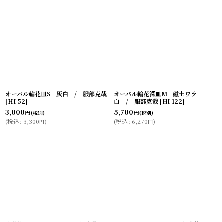
オーバル輪花皿S 灰白 / 服部克哉
オーバル輪花深皿M 磁土ワラ
[
HI-52
]
白 / 服部克哉
[
HI-122
]
3,000
5,700
円
円
(税別)
(税別)
(
税込
:
3,300
)
(
税込
:
6,270
)
円
円