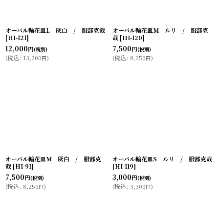
絞り込む
オーバル輪花皿L 灰白 / 服部克哉
オーバル輪花皿M ルリ / 服部克
[
HI-121
]
哉
[
HI-120
]
12,000
7,500
円
円
(税別)
(税別)
(
税込
:
13,200
)
(
税込
:
8,250
)
円
円
オーバル輪花皿M 灰白 / 服部克
オーバル輪花皿S ルリ / 服部克哉
哉
[
HI-91
]
[
HI-119
]
7,500
3,000
円
円
(税別)
(税別)
(
税込
:
8,250
)
(
税込
:
3,300
)
円
円