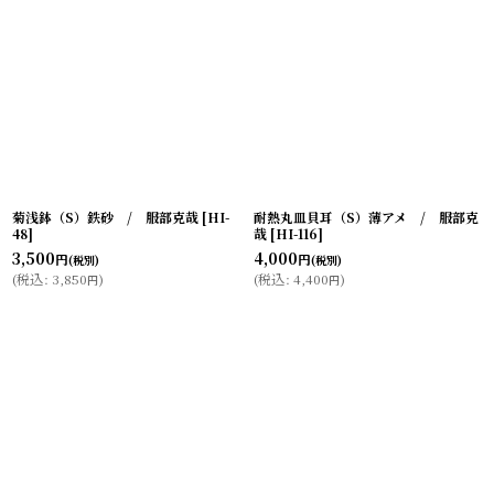
菊浅鉢（S）鉄砂 / 服部克哉
[
HI-
耐熱丸皿貝耳（S）薄アメ / 服部克
48
]
哉
[
HI-116
]
3,500
4,000
円
円
(税別)
(税別)
(
税込
:
3,850
)
(
税込
:
4,400
)
円
円