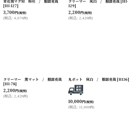
青花筒マグM 粉引 / 服部克哉
クリーマー 灰白 / 服部克哉
[
HI-
[
HI-127
]
129
]
3,700
2,200
円
円
(税別)
(税別)
(
税込
:
4,070
)
(
税込
:
2,420
)
円
円
クリーマー 黒マット / 服部克哉
丸ポット 灰白 / 服部克哉
[
HI36
]
[
HI-78
]
2,200
円
(税別)
(
税込
:
2,420
)
円
10,000
円
(税別)
(
税込
:
11,000
)
円