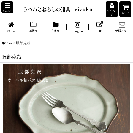
うつわと暮らしの道具 sizuku
メニュー
マイペー
カート
ジ
ホーム
形状別
作家別
Instagram
HP
受信テスト
ホーム
>
服部克哉
服部克哉