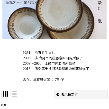
1984 滋賀県生まれ
2008 多治見市陶磁器意匠研究所修了
2008〜2010 土岐市内製陶所勤務
2012 信楽窯業技術試験場素地釉薬科修了
現在、滋賀県信楽にて制作
表示順変更
閉じる
0
件
表示数
: