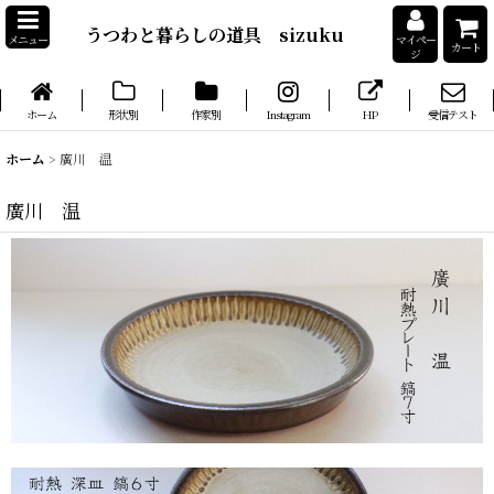
うつわと暮らしの道具 sizuku
メニュー
マイペー
カート
ジ
ホーム
形状別
作家別
Instagram
HP
受信テスト
ホーム
>
廣川 温
廣川 温